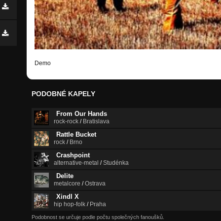
Demo
PODOBNÉ KAPELY
From Our Hands
rock-rock
/
Bratislava
Rattle Bucket
rock
/
Brno
Crashpoint
alternative-metal
/
Studénka
Delite
metalcore
/
Ostrava
Xindl X
hip hop-folk
/
Praha
Podobnost se určuje podle počtu společných fanoušků.