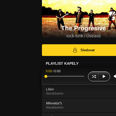
The Progresive
rock-funk / Ostrava
Sledovat
PLAYLIST KAPELY
0:00
/
0:00
Lítám
Nezařazeno
Miloval(a?)
Nezařazeno