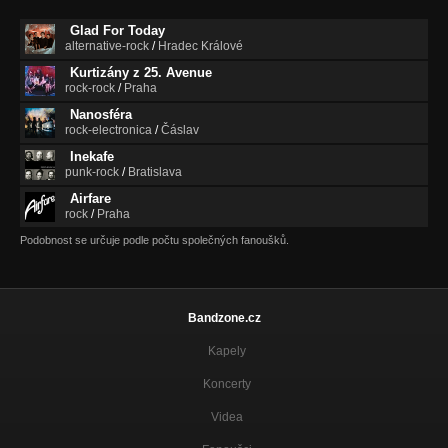
Glad For Today
alternative-rock
/
Hradec Králové
Kurtizány z 25. Avenue
rock-rock
/
Praha
Nanosféra
rock-electronica
/
Čáslav
Inekafe
punk-rock
/
Bratislava
Airfare
rock
/
Praha
Podobnost se určuje podle počtu společných fanoušků.
Bandzone.cz
Kapely
Koncerty
Videa