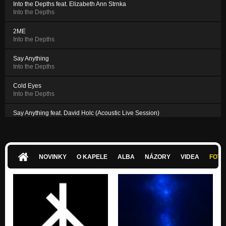
Into the Depths feat. Elizabeth Ann Strnka
Into the Depths
2ME
Into the Depths
Say Anything
Into the Depths
Cold Eyes
Into the Depths
Say Anything feat. David Holc (Acoustic Live Session)
Made in Faust
2ME feat. Karol Komenda (Live Session)
Made in Faust
NOVINKY
O KAPELE
ALBA
NÁZORY
VIDEA
FOTK
Cold Eyes feat. Karol Komenda
Made in Faust