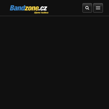
Bandzone.cz
žijeme hudbou