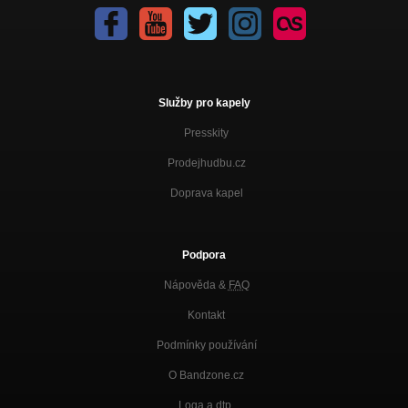
Služby pro kapely
Presskity
Prodejhudbu.cz
Doprava kapel
Podpora
Nápověda &
FAQ
Kontakt
Podmínky používání
O Bandzone.cz
Loga a dtp.