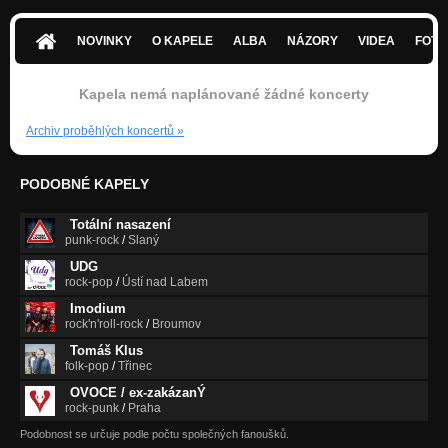
NOVINKY
O KAPELE
ALBA
NÁZORY
VIDEA
FOTK
Kapela nemá naplánované žádné koncerty
Archiv proběhlých koncertů
»
PODOBNÉ KAPELY
Totální nasazení
punk-rock
/
Slaný
UDG
rock-pop
/
Ústí nad Labem
Imodium
rock'n'roll-rock
/
Broumov
Tomáš Klus
folk-pop
/
Třinec
OVOCE / ex-zakázanÝ
rock-punk
/
Praha
Podobnost se určuje podle počtu společných fanoušků.