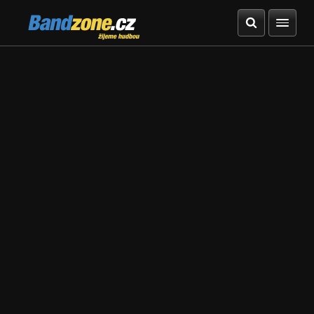
Bandzone.cz
žijeme hudbou