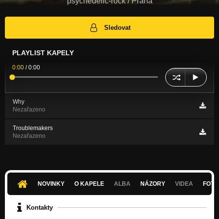
psychedelic-rock / Praha
Sledovat
PLAYLIST KAPELY
0:00
/
0:00
Why
Nezařazeno
Troublemakers
Nezařazeno
NOVINKY
O KAPELE
ALBA
NÁZORY
VIDEA
FOTK
Kontakty