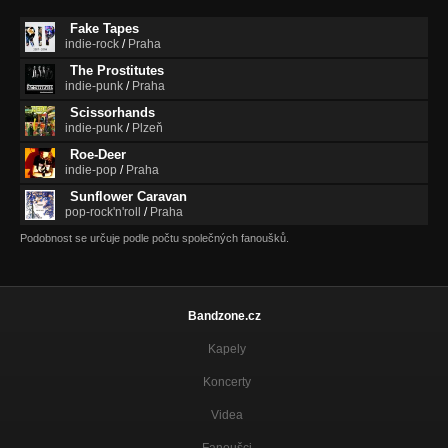
Fake Tapes
indie-rock
/
Praha
The Prostitutes
indie-punk
/
Praha
Scissorhands
indie-punk
/
Plzeň
Roe-Deer
indie-pop
/
Praha
Sunflower Caravan
pop-rock'n'roll
/
Praha
Podobnost se určuje podle počtu společných fanoušků.
Bandzone.cz
Kapely
Koncerty
Videa