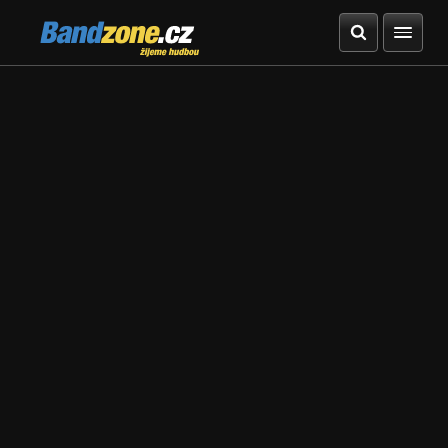
Bandzone.cz
žijeme hudbou