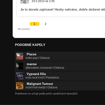
24.5.2013 ve 2:35
Je to docela zajímavé! Hezky nahráno, dobře složené skla
1
2
13
položek
PODOBNÉ KAPELY
Places
indie-pop
/
Ostrava
marow
alternative-crossover
/
Ostrava
Vypsaná fiXa
rock-rock'n'roll
/
Pardubice
Malignant Tumour
rock'n'roll-metal
/
Ostrava
Podobnost se určuje podle počtu společných fanoušků.