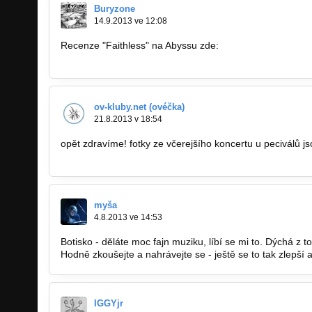
Buryzone
14.9.2013 ve 12:08
Recenze "Faithless" na Abyssu zde:
http://www.abysszine.com/recenze/201309…
ov-kluby.net (ovéčka)
21.8.2013 v 18:54
opět zdravíme! fotky ze včerejšího koncertu u peciválů j
rid=3387
myša
4.8.2013 ve 14:53
Botisko - děláte moc fajn muziku, líbí se mi to. Dýchá z t
Hodně zkoušejte a nahrávejte se - ještě se to tak zlepší 
IGGYjr