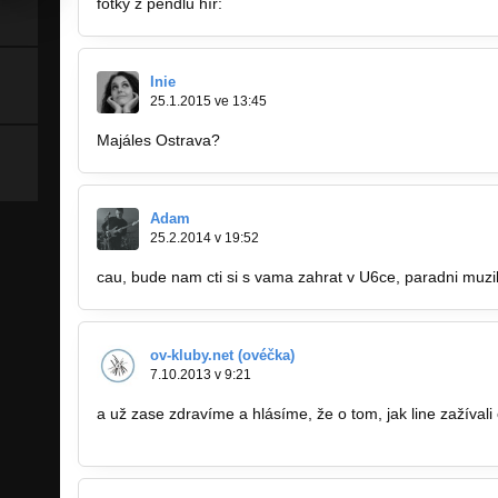
fotky z pendlu hír:
http://ov-kluby.net/report.php?rid=387
Inie
25.1.2015 ve 13:45
Majáles Ostrava?
https://www.facebook.com…
Adam
25.2.2014 v 19:52
cau, bude nam cti si s vama zahrat v U6ce, paradni muzik
ov-kluby.net (ovéčka)
7.10.2013 v 9:21
a už zase zdravíme a hlásíme, že o tom, jak line zažívali o
http://ov-kluby.net/report.php?rid=3426