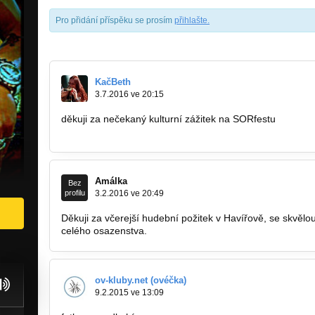
Pro přidání příspěku se prosím
přihlašte
.
KačBeth
3.7.2016 ve 20:15
děkuji za nečekaný kulturní zážitek na SORfestu
http://kacbeth.rajce.idnes.cz/SORFest…
Amálka
Bez
profilu
3.2.2016 ve 20:49
Děkuji za včerejší hudební požitek v Havířově, se skvěl
celého osazenstva.
ov-kluby.net (ovéčka)
9.2.2015 ve 13:09