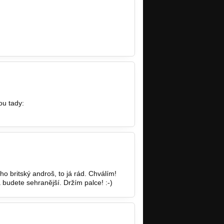
sou tady:
http://ov-kluby.net/report.php?
oho britský androš, to já rád. Chválím!
a budete sehranější. Držím palce! :-)