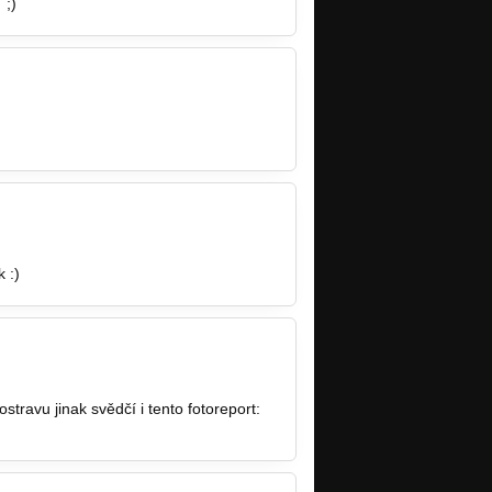
3
;)
 :)
stravu jinak svědčí i tento fotoreport: