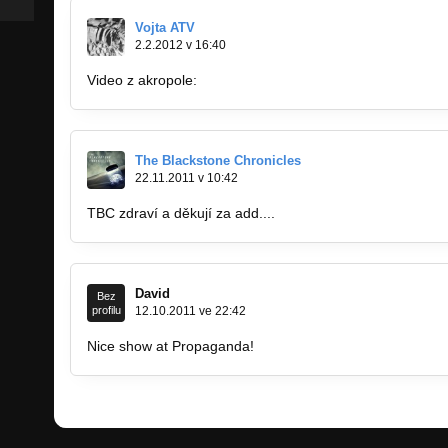
Vojta ATV
2.2.2012 v 16:40
Video z akropole:
http://alternativatv.cz/magazin/priloha
The Blackstone Chronicles
22.11.2011 v 10:42
TBC zdraví a děkují za add....
David
Bez
profilu
12.10.2011 ve 22:42
Nice show at Propaganda!