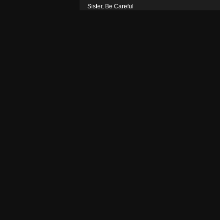
Sister, Be Careful
Nezařazeno
LaQuita Bonita (PopoCafe, 28-Apr-10)
Nezařazeno