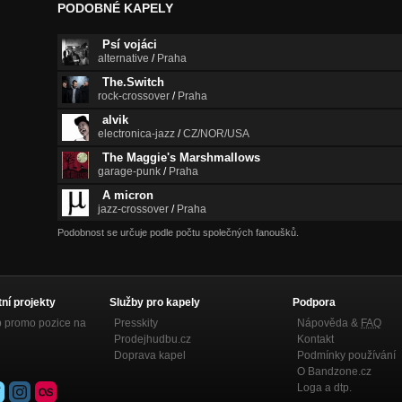
PODOBNÉ KAPELY
Psí vojáci
alternative
/
Praha
The.Switch
rock-crossover
/
Praha
alvik
electronica-jazz
/
CZ/NOR/USA
The Maggie's Marshmallows
garage-punk
/
Praha
A micron
jazz-crossover
/
Praha
Podobnost se určuje podle počtu společných fanoušků.
tní projekty
Služby pro kapely
Podpora
p promo pozice na
Presskity
Nápověda &
FAQ
Prodejhudbu.cz
Kontakt
Doprava kapel
Podmínky používání
O Bandzone.cz
Loga a dtp.