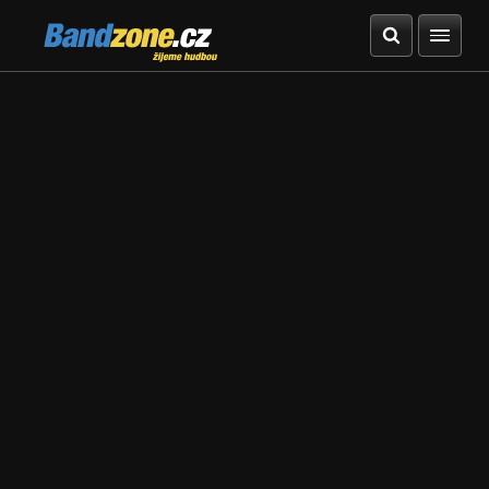
Bandzone.cz
žijeme hudbou