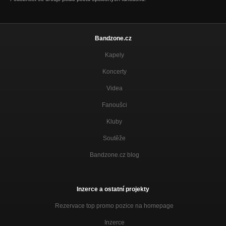
Vánoce - CD Denní tisk (2009)
Nezařazeno
Zácpa - CD Denní tisk (2009)
Bandzone.cz
Nezařazeno
Kapely
Etiketa - CD Denní tisk (2009)
Nezařazeno
Koncerty
Paní z předměstí - CD Denní tisk (2009)
Videa
Nezařazeno
Fanoušci
Tak proč - CD Běda Vám! (2005)
Nezařazeno
Kluby
Soutěže
Jasný postoj - CD Běda Vám (2005)
Nezařazeno
Bandzone.cz blog
Doba - CD Běda Vám! (2005)
Nezařazeno
Inzerce a ostatní projekty
Rezervace top promo pozice na homepage
Inzerce