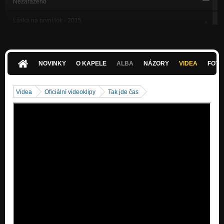
Nezařazeno
Láska na první lok - 2015
Nezařazeno
O přirozené povaze člověka - 2015
Nezařazeno
NOVINKY
O KAPELE
ALBA
NÁZORY
VIDEA
FOTK
Přání - 2015
Nezařazeno
Videa
Oficiální videoklipy
Tak jde čas
Vo co de? - 2015
Nezařazeno
Zbytkáč - CD Je mi tě líto Republiko (2011)
Nezařazeno
Republika - CD Je mi tě líto Republiko (2011)
Nezařazeno
Osud - CD Je mi tě líto Republiko (2011)
Nezařazeno
Večírek - CD Denní tisk (2009)
Nezařazeno