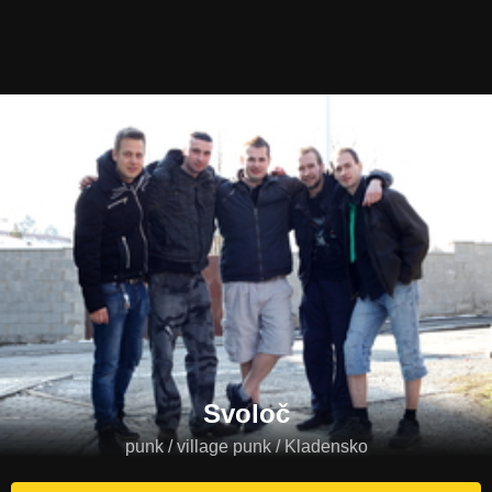
Svoloč
punk / village punk / Kladensko