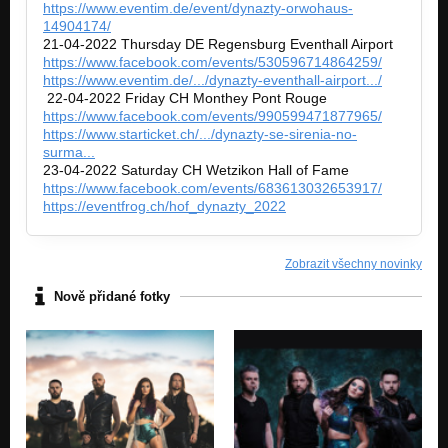
https://www.eventim.de/event/dynazty-orwohaus-
14904174/
21-04-2022 Thursday DE Regensburg Eventhall Airport
https://www.facebook.com/events/530596714864259/
https://www.eventim.de/.../dynazty-eventhall-airport.../
22-04-2022 Friday CH Monthey Pont Rouge
https://www.facebook.com/events/990599471877965/
https://www.starticket.ch/.../dynazty-se-sirenia-no-
surma...
23-04-2022 Saturday CH Wetzikon Hall of Fame
https://www.facebook.com/events/683613032653917/
https://eventfrog.ch/hof_dynazty_2022
Zobrazit všechny novinky
Nově přidané fotky