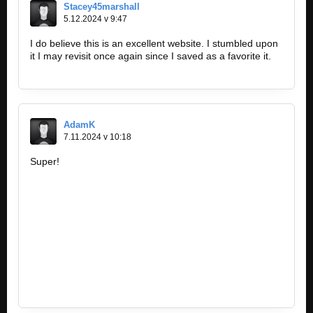
Stacey45marshall
5.12.2024 v 9:47
I do believe this is an excellent website. I stumbled upon
it I may revisit once again since I saved as a favorite it.
https://www.my-tmoclaim.com
AdamK
7.11.2024 v 10:18
Super!
https://www.technologynetworks.com…
https://www.uzleuven.be/nl/nieuws…
https://www.thelancet.com/journals…
https://cordis.europa.eu/project/id/305…
https://www.eeas.europa.eu/eeas/earth…
https://www.eeas.europa.eu/eeas/earth…
https://www.earth.com/news/for-earth…
https://cyprus-mail.com/2022/04/13…