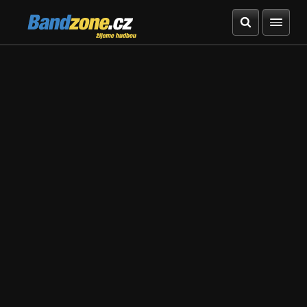
Bandzone.cz
žijeme hudbou