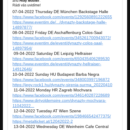
and
Holy Mother
.
Like The River Flows - Live in Budapest
Rádi vás uvidíme!
Nezařazeno
07-04-2022 Thursday DE München Backstage Halle
https://www.facebook.com/events/1292560891222655
https://www.eventim.de/.../dynazty-backstage-halle-
14897877/
08-04-2022 Friday DE Aschaffenburg Colos-Saal
https://www.facebook.com/events/345261700943072/
https://www.eventim.de/event/dynazty-colos-saal-
14897954/
09-04-2022 Saturday DE Leipzig Hellraiser
https://www.facebook.com/events/650435406289530
https://www.eventim.de/event/dynazty-hellraiser-
14912646/
10-04-2022 Sunday HU Budapest Barba Negra
https://www.facebook.com/events/348003997196872
https://jegy.rock1.hu/dynazty-sirenia-surma_20220410
11-04-2022 Monday HR Zagreb Mochvara
https://www.facebook.com/events/346140287228689
https://www.dirtyoldempire.com/dynazty-mochvara-
11042022...
12-04-2022 Tuesday AT Wien Szene
https://www.facebook.com/events/198466542477375/
https://metalticket.at/12042022-2
13-04-2022 Wednesday DE Weinheim Cafe Central