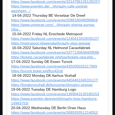
https://www.facebook.com/events/1014786126128197/
https://www.eventim.de/.../dynazty-cafe-central-
weinheim.../
14-04-2022 Thursday BE Vorselaar De Dreef
https://www.facebook.com/events/208818048096864/
https://www.universe.com/.../dynazty-sirenia-surma-
1tba...
15-04-2022 Friday NL Enschede Metropool
https://www.facebook.com/events/1240413433035227
https://metropool.nl/agenda/dynazty-plus-sirenia/
16-04-2022 Saturday NL Helmond Cacaofabriek
https://www.facebook.com/events/1077130636409586
https://tickets.cacaofabriek.nl/shop/tickets-new.php...
17-04-2022 Sunday DE Essen Turock
https://www.facebook.com/events/430205032217969
https://turock.ticket.io/d9cn42rd/
18-04-2022 Monday DK Aarhus Voxhall
https://www.facebook.com/events/440446104533127/
https://fondenvoxhall.dk/koncerter/dynatsy-sirenia/
19-04-2022 Tuesday DE Hamburg Logo
https://www.facebook.com/events/1369043130180153
https://www.eventim.de/event/dynazty-logo-hamburg-
14943753/
20-04-2022 Wednesday DE Berlin Orwo Haus
https://www.facebook.com/events/308939351214052/