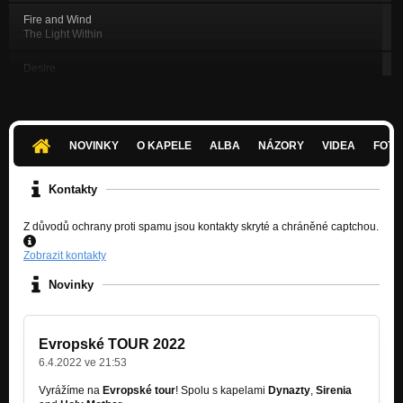
Fire and Wind
The Light Within
Desire
The Light Within
Lost to Time
The Light Within
NOVINKY
O KAPELE
ALBA
NÁZORY
VIDEA
FOTK
Downfall
The Light Within
Kontakty
Cages of Rage
Z důvodů ochrany proti spamu jsou kontakty skryté a chráněné captchou.
The Light Within
Zobrazit kontakty
The City of Winds
The Light Within
Novinky
Emptiness (Is No More)
The Light Within
Evropské TOUR 2022
The Selkie (Kópakonan)
6.4.2022 ve 21:53
The Light Within
Vyrážíme na
Evropské tour
! Spolu s kapelami
Dynazty
,
Sirenia