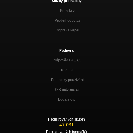
Služby pro kapely
Presskity
Prodejhudbu.cz
Doprava kapel
Podpora
Nápověda &
FAQ
Kontakt
Podmínky používání
O Bandzone.cz
Loga a dtp.
Registrovaných skupin
47 031
Registrovaných fanoušků