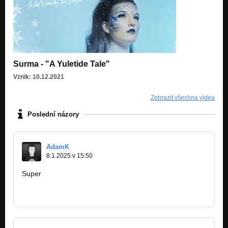
Surma - "A Yuletide Tale"
Vznik: 10.12.2021
Zobrazit všechna videa
Poslední názory
AdamK
8.1.2025 v 15:50
Super
https://doradcakredytowy.net.pl/16-2/
https://doradcakredytowy.net.pl/