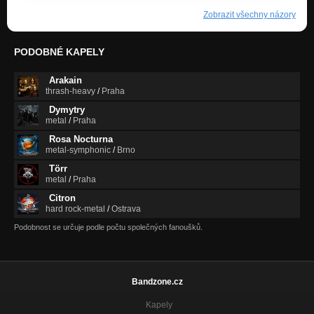
Zobrazit všechny názory
PODOBNÉ KAPELY
Arakain
thrash-heavy
/
Praha
Dymytry
metal
/
Praha
Rosa Nocturna
metal-symphonic
/
Brno
Törr
metal
/
Praha
Citron
hard rock-metal
/
Ostrava
Podobnost se určuje podle počtu společných fanoušků.
Bandzone.cz
Kapely