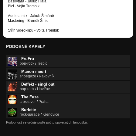
Baskytara - Jakub Fiala
Bicí - Vojta Trombik
Audio a mix - Jakub Šimáně
Mastering - Broněk Šmid
Střih videoklipu - Vojta Trombik
PODOBNÉ KAPELY
FruFru
pop-rock
/
Třebíč
Manon meurt
shoegaze
/
Rakovník
Deffekt - singl out
pop-rock
/
Havířov
The Fuse
crossover
/
Praha
Burlette
rock-garage
/
Křenovice
Podobnost se určuje podle počtu společných fanoušků.