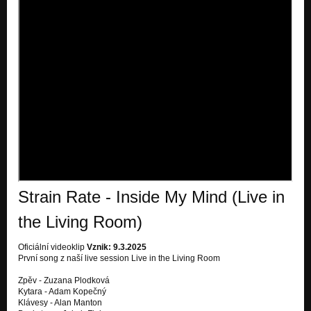
Strain Rate - Inside My Mind (Live in
the Living Room)
Oficiální videoklip
Vznik: 9.3.2025
První song z naší live session Live in the Living Room
Zpěv - Zuzana Plodková
Kytara - Adam Kopečný
Klávesy - Alan Manton