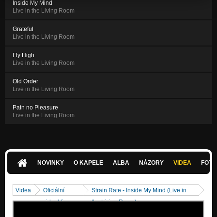
Inside My Mind
Live in the Living Room
Grateful
Live in the Living Room
Fly High
Live in the Living Room
Old Order
Live in the Living Room
Pain no Pleasure
Live in the Living Room
NOVINKY
O KAPELE
ALBA
NÁZORY
VIDEA
FOTK
Videa
Oficiální
Strain Rate - Inside My Mind (Live in
videoklipy
the Living Room)