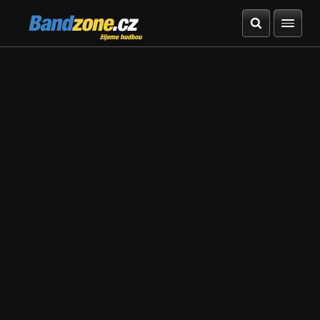
Bandzone.cz
žijeme hudbou