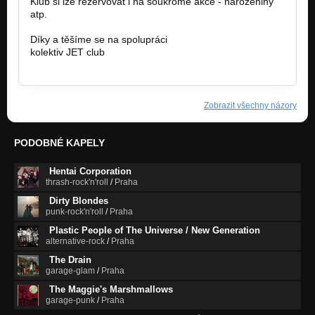
Klub si lze rezervovat i na soukromé akce - narozeniny
atp.
Díky a těšíme se na spolupráci
kolektiv JET club
www.jetclub.cz
Zobrazit všechny názory
PODOBNÉ KAPELY
Hentai Corporation
thrash-rock'n'roll
/
Praha
Dirty Blondes
punk-rock'n'roll
/
Praha
Plastic People of The Universe / New Generation
alternative-rock
/
Praha
The Drain
garage-glam
/
Praha
The Maggie's Marshmallows
garage-punk
/
Praha