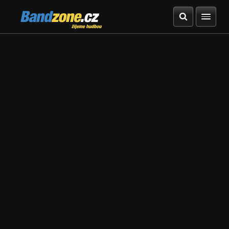
Bandzone.cz
žijeme hudbou