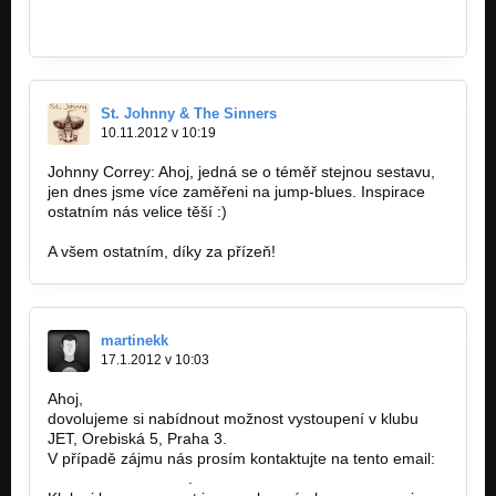
https://tabanmusic.com/tag/all-ali…
https://tabanmusic.com/tag/%D9%85%D8%AD…
St. Johnny & The Sinners
10.11.2012 v 10:19
Johnny Correy: Ahoj, jedná se o téměř stejnou sestavu,
jen dnes jsme více zaměřeni na jump-blues. Inspirace
ostatním nás velice těší :)
A všem ostatním, díky za přízeň!
martinekk
17.1.2012 v 10:03
Ahoj,
dovolujeme si nabídnout možnost vystoupení v klubu
JET, Orebiská 5, Praha 3.
V případě zájmu nás prosím kontaktujte na tento email:
jetclub@seznam.cz
.