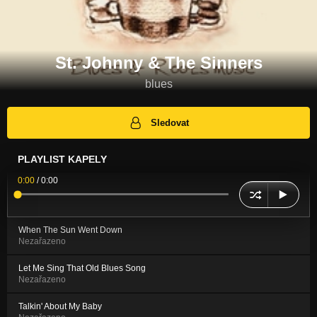
St. Johnny & The Sinners
blues
Sledovat
PLAYLIST KAPELY
0:00
/
0:00
When The Sun Went Down
Nezařazeno
Let Me Sing That Old Blues Song
Nezařazeno
Talkin' About My Baby