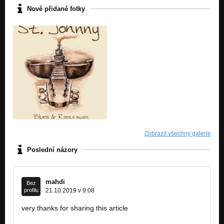
Nově přidané fotky
Zobrazit všechny galerie
Poslední názory
mahdi
Bez
profilu
21.10.2019 v 9:08
very thanks for sharing this article
https://tabanmusic.com/tag/%D8%A7%D8%AD…