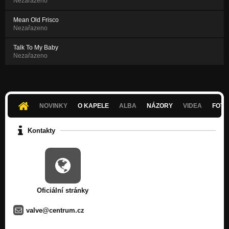
Nezařazeno
Mean Old Frisco
Nezařazeno
Talk To My Baby
Nezařazeno
NOVINKY
O KAPELE
ALBA
NÁZORY
VIDEA
FOTK
Kontakty
Oficiální stránky
valve@centrum.cz