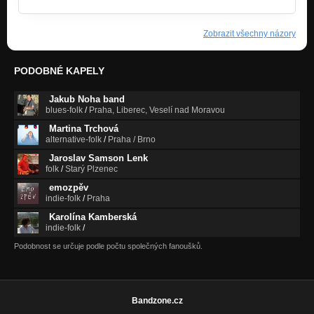
Zobrazit všechny názory
PODOBNÉ KAPELY
Jakub Noha band
blues-folk
/
Praha, Liberec, Veselí nad Moravou
Martina Trchová
alternative-folk
/
Praha / Brno
Jaroslav Samson Lenk
folk
/
Starý Plzenec
emozpěv
indie-folk
/
Praha
Karolína Kamberská
indie-folk
/
Podobnost se určuje podle počtu společných fanoušků.
Bandzone.cz