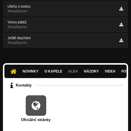
Uteču s vodou
Nezařazeno
Vinou ptáků
Nezařazeno
Ještě dejchám
Nezařazeno
NOVINKY
O KAPELE
ALBA
NÁZORY
VIDEA
FOTK
Kontakty
Oficiální stránky