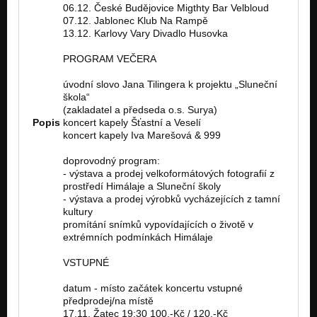
06.12. České Budějovice Migthty Bar Velbloud
07.12. Jablonec Klub Na Rampě
13.12. Karlovy Vary Divadlo Husovka
PROGRAM VEČERA
úvodní slovo Jana Tilingera k projektu „Sluneční
škola“
(zakladatel a předseda o.s. Surya)
Popis
koncert kapely Šťastní a Veselí
koncert kapely Iva Marešová & 999
doprovodný program:
- výstava a prodej velkoformátových fotografií z
prostředí Himálaje a Sluneční školy
- výstava a prodej výrobků vycházejících z tamní
kultury
promítání snímků vypovídajících o životě v
extrémních podmínkách Himálaje
VSTUPNÉ
datum - místo začátek koncertu vstupné
předprodej/na místě
17.11. Žatec 19:30 100,-Kč / 120,-Kč