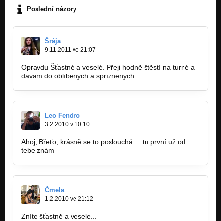
Poslední názory
Šrája
9.11.2011 ve 21:07
Opravdu Šťastné a veselé. Přeji hodně štěstí na turné a
dávám do oblíbených a spřízněných.
Leo Fendro
3.2.2010 v 10:10
Ahoj, Břeťo, krásně se to poslouchá.....tu první už od
tebe znám
Čmela
1.2.2010 ve 21:12
Zníte šťastně a vesele...