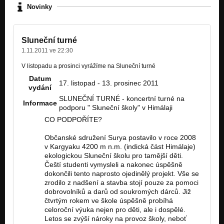
Novinky
Sluneční turné
1.11.2011 ve 22:30
V listopadu a prosinci vyrážíme na Sluneční turné
Datum
17. listopad - 13. prosinec 2011
vydání
SLUNEČNÍ TURNÉ - koncertní turné na
Informace
podporu " Sluneční školy" v Himálaji
CO PODPOŘÍTE?
Občanské sdružení Surya postavilo v roce 2008
v Kargyaku 4200 m n.m. (indická část Himálaje)
ekologickou Sluneční školu pro tamější děti.
Čeští studenti vymysleli a nakonec úspěšně
dokončili tento naprosto ojedinělý projekt. Vše se
zrodilo z nadšení a stavba stojí pouze za pomoci
dobrovolníků a darů od soukromých dárců. Již
čtvrtým rokem ve škole úspěšně probíhá
celoroční výuka neje
n pro děti, ale i dospělé.
Letos se zvýší nároky na provoz školy, neboť