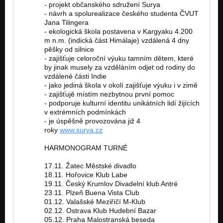
- projekt občanského sdružení Surya
- návrh a spolurealizace českého studenta ČVUT
Jana Tilingera
- ekologická škola postavena v Kargyaku 4.200
m n.m. (indická část Himálaje) vzdálená 4 dny
pěšky od silnice
- zajišťuje celoroční výuku tamním dětem, které
by jinak musely za vzděláním odjet od rodiny do
vzdálené části Indie
- jako jediná škola v okolí zajišťuje výuku i v zimě
- zajišťujě místím nezbytnou první pomoc
- podporuje kulturní identitu unikátních lidí žijících
v extrémních podmínkách
- je úspěšně provozována již 4
roky
www.surya.cz
HARMONOGRAM TURNÉ
17.11. Žatec Městské divadlo
18.11. Hořovice Klub Labe
19.11. Český Krumlov Divadelní klub Antré
23.11. Plzeň Buena Vista Club
01.12. Valašské Meziříčí M-Klub
02.12. Ostrava Klub Hudební Bazar
05.12. Praha Malostranská beseda