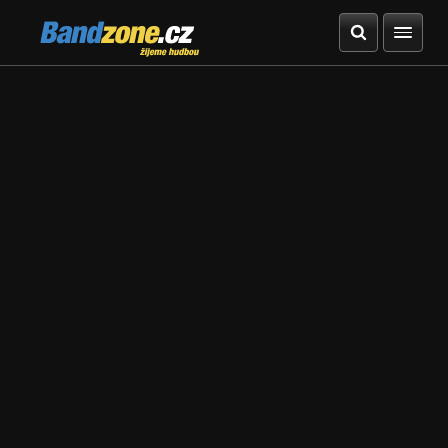
Bandzone.cz
žijeme hudbou