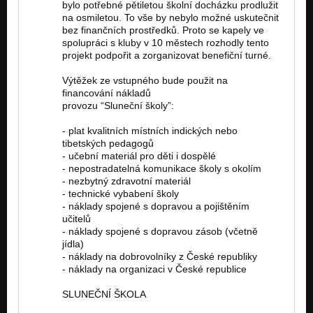
bylo potřebné pětiletou školní docházku prodlužit
na osmiletou. To vše by nebylo možné uskutečnit
bez finančních prostředků. Proto se kapely ve
spolupráci s kluby v 10 městech rozhodly tento
projekt podpořit a zorganizovat benefiční turné.
Výtěžek ze vstupného bude použit na
financování nákladů
provozu “Sluneční školy”:
- plat kvalitních místních indických nebo
tibetských pedagogů
- učební materiál pro děti i dospělé
- nepostradatelná komunikace školy s okolím
- nezbytný zdravotní materiál
- technické vybabení školy
- náklady spojené s dopravou a pojištěním
učitelů
- náklady spojené s dopravou zásob (včetně
jídla)
- náklady na dobrovolníky z České republiky
- náklady na organizaci v České republice
SLUNEČNÍ ŠKOLA