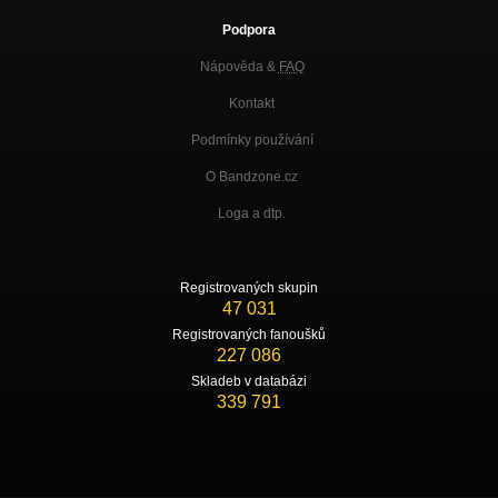
Podpora
Nápověda &
FAQ
Kontakt
Podmínky používání
O Bandzone.cz
Loga a dtp.
Registrovaných skupin
47 031
Registrovaných fanoušků
227 086
Skladeb v databázi
339 791