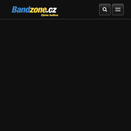
Bandzone.cz
žijeme hudbou