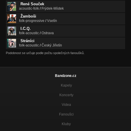
René Souček
acoustic-folk
/
Frýdek-Místek
Žamboši
folk-progressive
/
Vsetín
I.C.Q.
folk-acoustic
/
Ostrava
Stráníci
folk-acoustic
/
Český Jiřetín
Podobnost se určuje podle počtu společných fanoušků.
Bandzone.cz
Kapely
Koncerty
Videa
Fanoušci
Kluby