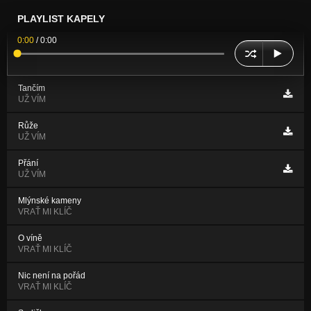
PLAYLIST KAPELY
0:00
/
0:00
Tančím
UŽ VÍM
Růže
UŽ VÍM
Přání
UŽ VÍM
Mlýnské kameny
VRAŤ MI KLÍČ
O víně
VRAŤ MI KLÍČ
Nic není na pořád
VRAŤ MI KLÍČ