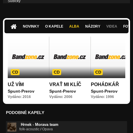
Sudičky
VRAŤ MI KLÍČ
NOVINKY
O KAPELE
ALBA
NÁZORY
VIDEA
FOTK
CD
CD
CD
UŽ VÍM
VRAŤ MI KLÍČ
POHÁDKÁŘ
Spunt-Prerov
Spunt-Prerov
Spunt-Prerov
Vydáno: 2016
Vydáno: 2006
Vydáno: 1996
PODOBNÉ KAPELY
Hrnek - Morava team
folk-acoustic
/
Opava