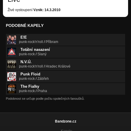
T.G.M-cd Útěk z reality
Nezařazeno
Živé vystoupení
Vznik: 14.3.2010
Útěk z reality-cd Útěk z reality
PODOBNÉ KAPELY
Nezařazeno
Plná zlosti-cd Útěk z reality
E!E
Nezařazeno
punk-rock'n'roll
/
Příbram
Totální nasazení
Chuligán
punk-rock
/
Slaný
Nezařazeno
N.V.Ú.
punk-rock'n'roll
/
Hradec Králové
Takhle jsme válčili
Nezařazeno
Punk Floid
punk-rock
/
Zábřeh
Sametová euforie - cd Útěk z reality
The Fialky
Nezařazeno
punk-rock
/
Praha
Podobnost se určuje podle počtu společných fanoušků.
Druhý břeh-cd Útěk z reality
Nezařazeno
Máma
Nezařazeno
Bandzone.cz