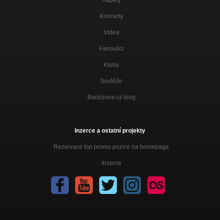
Kapely
Denní menu-cd Útěk z reality
Nezařazeno
Koncerty
Hořčice mi stoupá do nosu
Videa
Nezařazeno
Fanoušci
V ulicích-cd Útěk z reality
Nezařazeno
Kluby
Déšt
Soutěže
Nezařazeno
Bandzone.cz blog
Přestan se smát
Nezařazeno
Inzerce a ostatní projekty
Den a noc
Nezařazeno
Rezervace top promo pozice na homepage
Století chaosu
Inzerce
Nezařazeno
Naše vláda
Nezařazeno
God Save The President