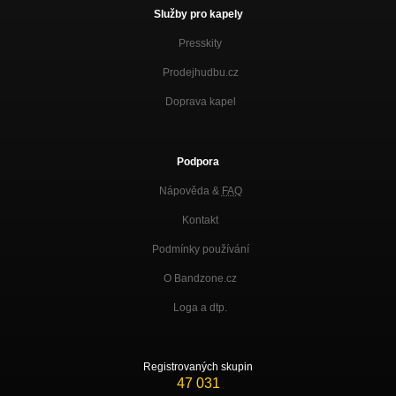
Nezařazeno
Služby pro kapely
V kleci
Presskity
Nezařazeno
Prodejhudbu.cz
Nikdo to radši nevidí
Nezařazeno
Doprava kapel
Ruská 08
Nezařazeno
Podpora
Nápověda &
FAQ
Kontakt
Podmínky používání
O Bandzone.cz
Loga a dtp.
Registrovaných skupin
47 031