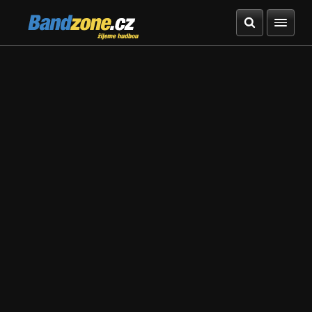
Bandzone.cz
žijeme hudbou