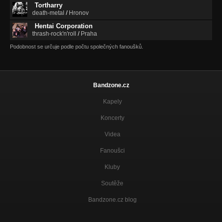
Tortharry
death-metal
/
Hronov
Hentai Corporation
thrash-rock'n'roll
/
Praha
Podobnost se určuje podle počtu společných fanoušků.
Bandzone.cz
Kapely
Koncerty
Videa
Fanoušci
Kluby
Soutěže
Bandzone.cz blog