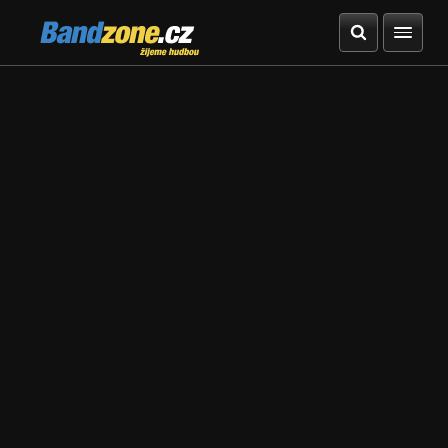
Bandzone.cz
žijeme hudbou