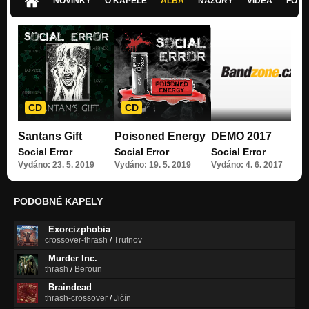
NOVINKY
O KAPELE
ALBA
NÁZORY
VIDEA
FOTK
CD
CD
Santans Gift
Poisoned Energy
DEMO 2017
Social Error
Social Error
Social Error
Vydáno: 23. 5. 2019
Vydáno: 19. 5. 2019
Vydáno: 4. 6. 2017
PODOBNÉ KAPELY
Exorcizphobia
crossover-thrash
/
Trutnov
Murder Inc.
thrash
/
Beroun
Braindead
thrash-crossover
/
Jičín