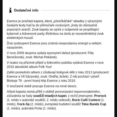
Nezařazeno
Dodatečné info
Zůstaň v pohodě - CD Esence
Nezařazeno
Esence je pražská kapela, která „písničkářské“ skladby s výraznými
českými texty halí tu do přímočaře rockových, jindy do důmyslně
Tvář - CD Esence
popových aranží. Zvuk kapely se opírá o vzájemně se proplétající
Nezařazeno
kytarové a klávesové party, třešinkou na dortu je nezaměnitelný zvuk
elektrických houslí.
Módní policie - Folk You! - 2010
Živá vystoupení Esence jsou známá nespoutanou energií a velkým
Nezařazeno
nasazením.
V roce 2009 skupina vydala eponymní debut (producent: Filip
Časová pásma - Folk You! - 2010
Benešovský, zvuk: Michal Pekárek).
Nezařazeno
V reakci na příznivé přijetí u folkového publika vydává Esence v roce
2010 akustické album Folk You!
Zatím posledním albem z zůstávají Indigové děti z roku 2013 (producent:
Esence a Vít Sázavský, zvuk: Ondřej Ježek). Z něj pochází i píseň
Blokuje Tě - první hraný klip Esence z roku 2016.
V současné době pracuje Esence na nové desce.
Ačkoli kapela nemá příliš v oblibě porovnávání neporovnatelného,
zúčastnila se řady
soutěží mladých kapel
, z nichž jmenujme:
Prorock
(1. místo v autorské soutěži, 2. místo celkově),
Rock Café Contest
(1.
místo), R
ock-5p
(2. místo), evropská hudební soutěž
Time Bands Cup
(1. místo), autorská Porta (1. místo).