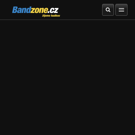
Bandzone.cz
žijeme hudbou