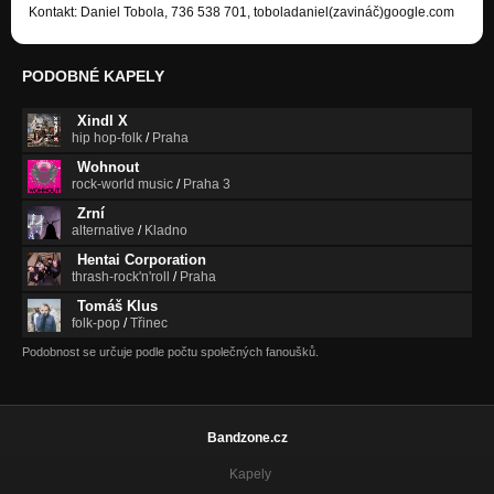
Kontakt: Daniel Tobola, 736 538 701, toboladaniel(zavináč)google.com
PODOBNÉ KAPELY
Xindl X
hip hop-folk
/
Praha
Wohnout
rock-world music
/
Praha 3
Zrní
alternative
/
Kladno
Hentai Corporation
thrash-rock'n'roll
/
Praha
Tomáš Klus
folk-pop
/
Třinec
Podobnost se určuje podle počtu společných fanoušků.
Bandzone.cz
Kapely