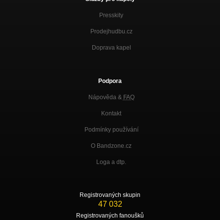
Presskity
Prodejhudbu.cz
Doprava kapel
Podpora
Nápověda &
FAQ
Kontakt
Podmínky používání
O Bandzone.cz
Loga a dtp.
Registrovaných skupin
47 032
Registrovaných fanoušků