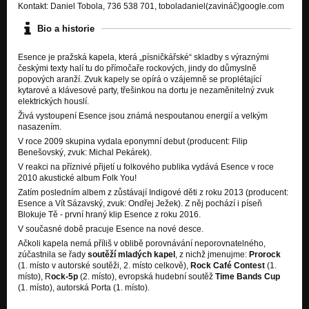
Kontakt: Daniel Tobola, 736 538 701, toboladaniel(zavináč)google.com
Bio a historie
Esence je pražská kapela, která „písničkářské“ skladby s výraznými
českými texty halí tu do přímočaře rockových, jindy do důmyslně
popových aranží. Zvuk kapely se opírá o vzájemně se proplétající
kytarové a klávesové party, třešinkou na dortu je nezaměnitelný zvuk
elektrických houslí.
Živá vystoupení Esence jsou známá nespoutanou energií a velkým
nasazením.
V roce 2009 skupina vydala eponymní debut (producent: Filip
Benešovský, zvuk: Michal Pekárek).
V reakci na příznivé přijetí u folkového publika vydává Esence v roce
2010 akustické album Folk You!
Zatím posledním albem z zůstávají Indigové děti z roku 2013 (producent:
Esence a Vít Sázavský, zvuk: Ondřej Ježek). Z něj pochází i píseň
Blokuje Tě - první hraný klip Esence z roku 2016.
V současné době pracuje Esence na nové desce.
Ačkoli kapela nemá příliš v oblibě porovnávání neporovnatelného,
zúčastnila se řady
soutěží mladých kapel
, z nichž jmenujme:
Prorock
(1. místo v autorské soutěži, 2. místo celkově),
Rock Café Contest
(1.
místo), R
ock-5p
(2. místo), evropská hudební soutěž
Time Bands Cup
(1. místo), autorská Porta (1. místo).