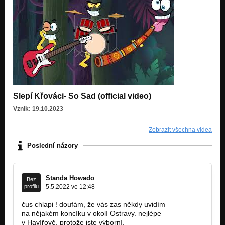
Slepí Křováci- So Sad (official video)
Vznik: 19.10.2023
Zobrazit všechna videa
Poslední názory
Standa Howado
Bez
profilu
5.5.2022 ve 12:48
čus chlapi ! doufám, že vás zas někdy uvidím
na nějakém koncíku v okolí Ostravy. nejlépe
v Havířově, protože jste výborní.