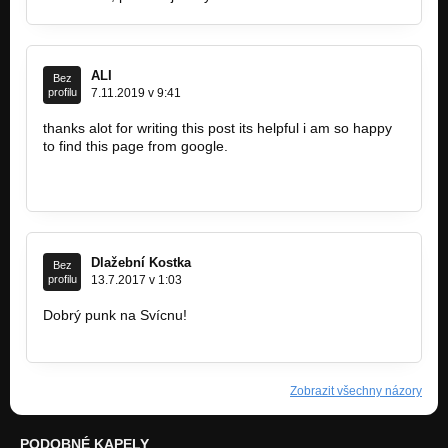
ALI
Bez
profilu
7.11.2019 v 9:41
thanks alot for writing this post its helpful i am so happy
to find this page from google.
https://tabanmusic.com/best-music-year/
https://tabanmusic.com/ali-yasini…
Dlažební Kostka
Bez
profilu
13.7.2017 v 1:03
Dobrý punk na Svícnu!
https://kostkou.blogspot.cz/2017/07…
Zobrazit všechny názory
PODOBNÉ KAPELY