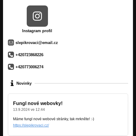
Afropunk
Jsme jenom lidi
Afropunk
Instagram profil
Dorian
Afropunk
slepikrovaci@email.cz
Discotheque
Nezařazeno
+420723868226
Antipop
+420773006274
Nezařazeno
Atamani
Novinky
Nezařazeno
Chvalidupa
Nezařazeno
Fungl nové webovky!
13.9.2024 ve 12:44
Ženy
Nezařazeno
Máme fungl nové webové stránky, tak mrkněte! :-)
https://slepikrovaci.cz/
Prasátko
Nezařazeno