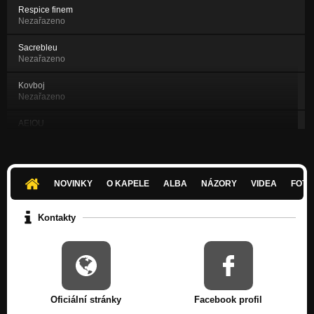
Respice finem
Nezařazeno
Sacrebleu
Nezařazeno
Kovboj
Nezařazeno
AEIOU
Nezařazeno
Dobrá patie
Nezařazeno
NOVINKY
O KAPELE
ALBA
NÁZORY
VIDEA
FOTK
Pampadampam
Nezařazeno
Kontakty
Raz Dva Tři
Nezařazeno
Lokomotiva
Nezařazeno
Oficiální stránky
Facebook profil
Křossover