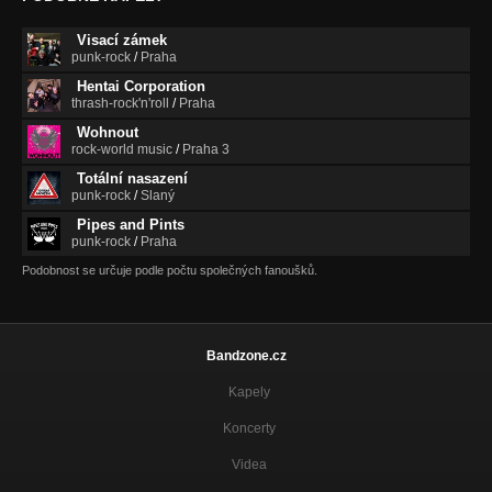
Visací zámek
punk-rock
/
Praha
Hentai Corporation
thrash-rock'n'roll
/
Praha
Wohnout
rock-world music
/
Praha 3
Totální nasazení
punk-rock
/
Slaný
Pipes and Pints
punk-rock
/
Praha
Podobnost se určuje podle počtu společných fanoušků.
Bandzone.cz
Kapely
Koncerty
Videa