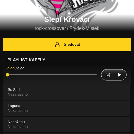
Slepí Křováci
rock-crossover / Frýdek-Místek
Sledovat
PLAYLIST KAPELY
0:00
/
0:00
So Sad
Nezařazeno
Laguna
Nezařazeno
Nedoženu
Nezařazeno