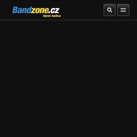
Bandzone.cz
žijeme hudbou