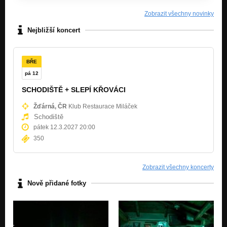
Zobrazit všechny novinky
Chlípná labuť
Nezařazeno
Nejbližší koncert
Kobyla
Nezařazeno
BŘE
Koťátko
pá 12
Nezařazeno
SCHODIŠTĚ + SLEPÍ KŘOVÁCI
Moucha
Žďárná, ČR
Klub Restaurace Miláček
Nezařazeno
Schodiště
pátek 12.3.2027 20:00
Dojebávka
Nezařazeno
350
Sokolík
Nezařazeno
Zobrazit všechny koncerty
Ovečka
Nově přidané fotky
Nezařazeno
New Vorvaň
Nezařazeno