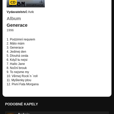
Nezařazeno
CD
Bazar snů (1986)
Vydavatelství:
Avik
Archivní
Album
Cizinec (1986)
Generace
Nezařazeno
1996
Svět dilema (live 1985)
1. Podzimní requiem
Nezařazeno
2. Málo mám
3. Generace
Čaj o páté (live 1985)
4. Jedinej den
Nezařazeno
5. Dlouhá cesta
6. Když tu nejsi
7. Hallo Jane
Vem to na vědomí (live 1985)
8. Noční brouk
Nezařazeno
9. To nejsme my
10. Věrnej Rock´n ´roll
Radost (live 1985)
11. Myšlenky jdou
Nezařazeno
12. Pivní Fata Morgana
Království snů (Čas 2005)
Nezařazeno
PODOBNÉ KAPELY
Den pro mou lásku (Akta X 2001)
Nezařazeno