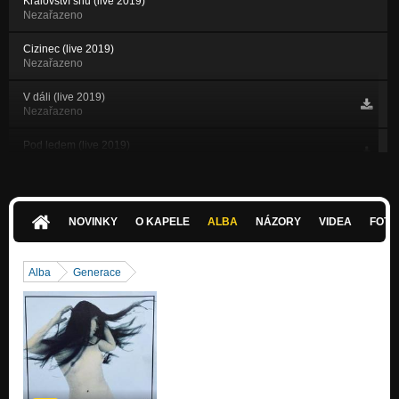
Království snů (live 2019)
Nezařazeno
Cizinec (live 2019)
Nezařazeno
V dáli (live 2019)
Nezařazeno
Pod ledem (live 2019)
Nezařazeno
Nový příběh (live 2019)
Nezařazeno
NOVINKY
O KAPELE
ALBA
NÁZORY
VIDEA
FOTK
Makovičky (live 2019)
Nezařazeno
Alba
Generace
Sto hříchů (live 2019)
Nezařazeno
Bigbít sílu dává (live 2019)
Nezařazeno
Nejsi na kolenou (1986)