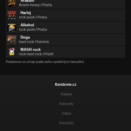
Arakain
thrash-heavy
/
Praha
Pivní fata morgana (Generace 1996)
Nezařazeno
Harlej
rock-punk
/
Praha
Prázdný dům (Soudnej den 1993)
Alkehol
Nezařazeno
rock-punk
/
Praha
Doga
Bigbít sílu dává (Soudnej den, 1993)
hard rock
/
Karviná
Soudnej den
MASH rock
Cesta rájem (Sto hříchů 1991)
rock-hard rock
/
Plzeň
Nezařazeno
Podobnost se určuje podle počtu společných fanoušků.
Prázdný dům (live 2017)
Nezařazeno
Bandzone.cz
Frajer (live 2017)
Nezařazeno
Kapely
Andělská (live 2017)
Koncerty
Nezařazeno
Videa
Fanoušci