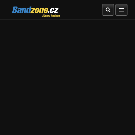
Bandzone.cz
žijeme hudbou