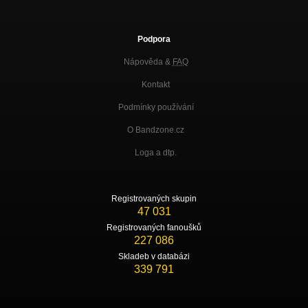
Podpora
Nápověda &
FAQ
Kontakt
Podmínky používání
O Bandzone.cz
Loga a dtp.
Registrovaných skupin
47 031
Registrovaných fanoušků
227 086
Skladeb v databázi
339 791