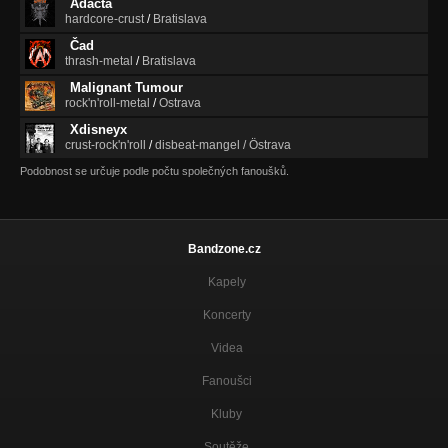
Adacta
hardcore-crust
/
Bratislava
Čad
thrash-metal
/
Bratislava
Malignant Tumour
rock'n'roll-metal
/
Ostrava
Xdisneyx
crust-rock'n'roll
/
disbeat-mangel / Östrava
Podobnost se určuje podle počtu společných fanoušků.
Bandzone.cz
Kapely
Koncerty
Videa
Fanoušci
Kluby
Soutěže