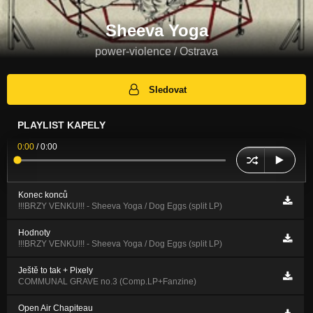
Sheeva Yoga
power-violence / Ostrava
Sledovat
PLAYLIST KAPELY
0:00
/
0:00
Konec konců
!!!BRZY VENKU!!! - Sheeva Yoga / Dog Eggs (split LP)
Hodnoty
!!!BRZY VENKU!!! - Sheeva Yoga / Dog Eggs (split LP)
Ještě to tak + Pixely
COMMUNAL GRAVE no​.​3 (Comp​.​LP​+​Fanzine)
Open Air Chapiteau