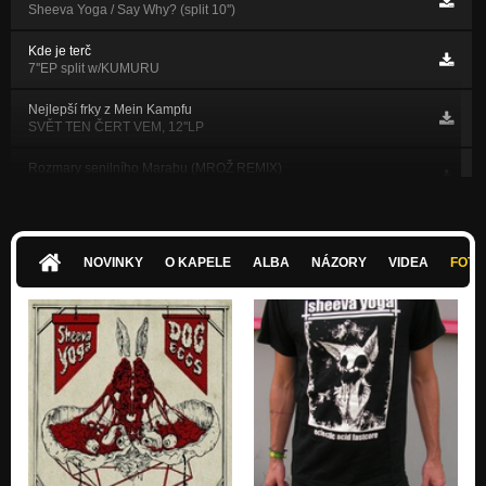
Sheeva Yoga / Say Why? (split 10'')
Kde je terč
7''EP split w/KUMURU
Nejlepší frky z Mein Kampfu
SVĚT TEN ČERT VEM, 12''LP
Rozmary senilního Marabu (MROŽ REMIX)
SVĚT TEN ČERT VEM, 12''LP
Boj za čistou mysl chemickými zbraněmi
Play Fast Or Don´t, LP compilation
NOVINKY
O KAPELE
ALBA
NÁZORY
VIDEA
FOTK
L´Ami du Peuple
Search & Drink, LP split w/DISNEY
Nu-metal je na kokot
Search & Drink, LP split w/DISNEY