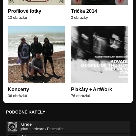
Profilové fotky
Trička 2014
13 obrázků
3 obrázky
Koncerty
Plakáty + ArtWork
36 obrázků
76 obrázků
PODOBNÉ KAPELY
Gride
grind-hardcore
/
Prachatice