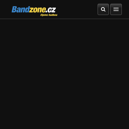
Bandzone.cz
žijeme hudbou