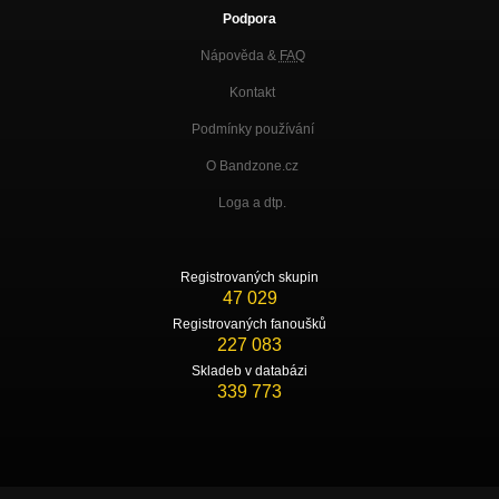
Podpora
Nápověda &
FAQ
Kontakt
Podmínky používání
O Bandzone.cz
Loga a dtp.
Registrovaných skupin
47 029
Registrovaných fanoušků
227 083
Skladeb v databázi
339 773