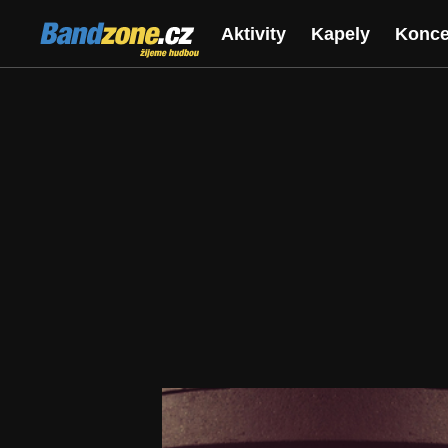
Bandzone.cz
Aktivity
Kapely
Konce
žijeme hudbou