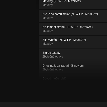
Mayday (NEW EP - MAYDAY)
Mayday
Nie je sa čomu smiať (NEW EP - MAYDAY)
Mayday
Na temnej strane (NEW EP - MAYDAY)
Mayday
Sila vydržať (NEW EP - MAYDAY)
Mayday
Smrad totality
Zbytočné obavy
Dnes na teba zabudnúť neviem
Zbytočné obavy
Dôvod niečo robiť
Zbytočné obavy
Milión míľ
Zbytočné obavy
Strach