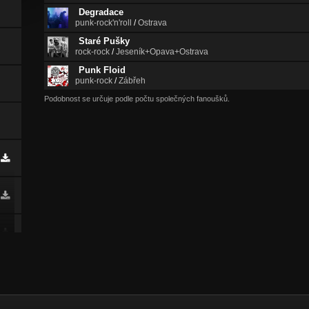
Degradace
punk-rock'n'roll
/
Ostrava
Staré Pušky
rock-rock
/
Jeseník+Opava+Ostrava
Punk Floid
punk-rock
/
Zábřeh
Podobnost se určuje podle počtu společných fanoušků.