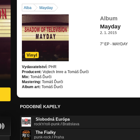
Alba
Mayday
Album
Mayday
2. 1. 2015
7" EP - MAYDAY
Vinyl
Vydavatelství:
PHR
Producent:
Vojtech Imre a Tomáš Ďurči
Mix:
Tomáš Ďurči
Mastering:
Tomáš Ďurči
Album art:
Tomáš Ďurči
PODOBNÉ KAPELY
Slobodná Európa
rock'n'roll-punk
/
Bratislava
The Fialky
punk-rock
/
Praha