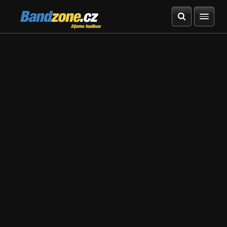
Bandzone.cz
žijeme hudbou