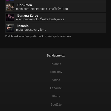
Pop-Porn
metalcore-electronica
/
Havlíčkův Brod
Banana Zeros
electronica-rock
/
České Budějovice
Insania
metal-crossover
/
Brno
Podobnost se určuje podle počtu společných fanoušků.
Bandzone.cz
Kapely
Koncerty
Videa
Fanoušci
Kluby
Soutěže