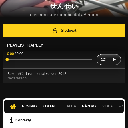
せんせい
electronica-experimental / Beroun
Sledovat
PLAYLIST KAPELY
0:00
/
0:00
Boke - ぼけ instrumental version 2012
Nezařazeno
NOVINKY
O KAPELE
ALBA
NÁZORY
VIDEA
FOTK
Kontakty