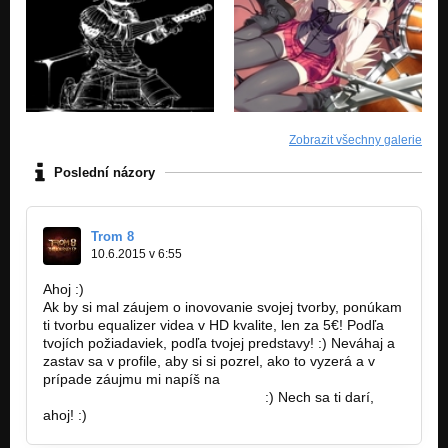
Zobrazit všechny galerie
Poslední názory
Trom 8
10.6.2015 v 6:55
Ahoj :)
Ak by si mal záujem o inovovanie svojej tvorby, ponúkam
ti tvorbu equalizer videa v HD kvalite, len za 5€! Podľa
tvojích požiadaviek, podľa tvojej predstavy! :) Neváhaj a
zastav sa v profile, aby si si pozrel, ako to vyzerá a v
prípade záujmu mi napíš na
http://www.jaspravim.sk/trom8/ja…
:) Nech sa ti darí,
ahoj! :)