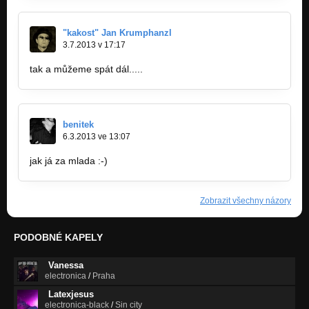
"kakost" Jan Krumphanzl
3.7.2013 v 17:17
tak a můžeme spát dál.....
benitek
6.3.2013 ve 13:07
jak já za mlada :-)
Zobrazit všechny názory
PODOBNÉ KAPELY
Vanessa
electronica
/
Praha
Latexjesus
electronica-black
/
Sin city