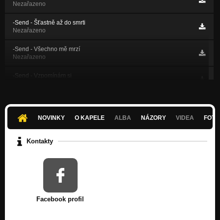
Nezařazeno
-Send - Šťastně až do smrti
Nezařazeno
-Send - Všechno mě mrzí
Nezařazeno
-Send - Vzpomínám si
Nezařazeno
-Send - Už se nevrátím
Nezařazeno
NOVINKY
O KAPELE
ALBA
NÁZORY
VIDEA
FOTK
-ReFlex - Generace
Nezařazeno
Kontakty
-Send - Šance (feat Re Forma, prod.Slipy)
Nezařazeno
Facebook profil