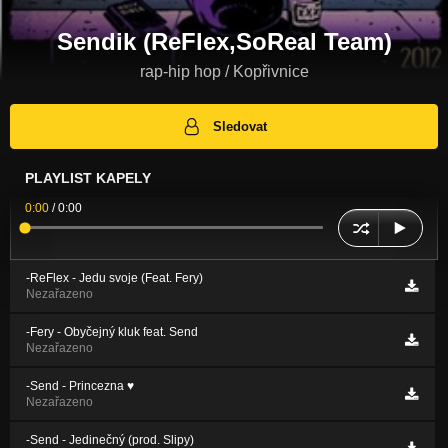
Sendik (ReFlex,SoReal Team)
rap-hip hop / Kopřivnice
Sledovat
PLAYLIST KAPELY
0:00
/
0:00
-ReFlex - Jedu svoje (Feat. Fery)
Nezařazeno
-Fery - Obyčejný kluk feat. Send
Nezařazeno
-Send - Princezna ♥
Nezařazeno
-Send - Jedinečný (prod. Slipy)