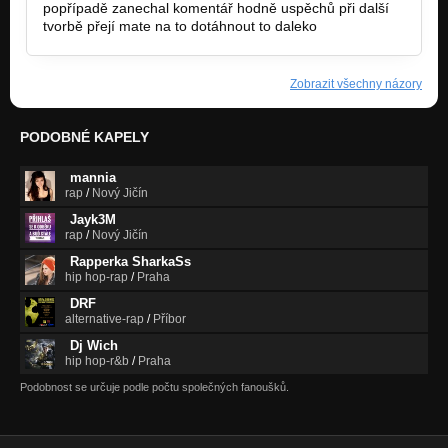
popřípadě zanechal komentář hodně uspěchů při další
tvorbě přejí mate na to dotáhnout to daleko
Zobrazit všechny názory
PODOBNÉ KAPELY
mannia
rap
/
Nový Jičín
Jayk3M
rap
/
Nový Jičín
Rapperka SharkaSs
hip hop-rap
/
Praha
DRF
alternative-rap
/
Příbor
Dj Wich
hip hop-r&b
/
Praha
Podobnost se určuje podle počtu společných fanoušků.