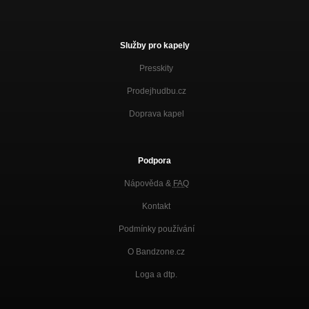
Služby pro kapely
Presskity
Prodejhudbu.cz
Doprava kapel
Podpora
Nápověda &
FAQ
Kontakt
Podmínky používání
O Bandzone.cz
Loga a dtp.