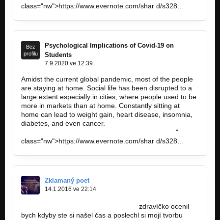
class="nw">https://www.evernote.com/shar d/s328…
Psychological Implications of Covid-19 on
Bez
profilu
Students
7.9.2020 ve 12:39
Amidst the current global pandemic, most of the people
are staying at home. Social life has been disrupted to a
large extent especially in cities, where people used to be
more in markets than at home. Constantly sitting at
home can lead to weight gain, heart disease, insomnia,
diabetes, and even cancer.
www.evernote.com%2Fshard%2Fs328%2Fsh%…
"
class="nw">https://www.evernote.com/shar d/s328…
Zklamaný poet
14.1.2016 ve 22:14
http://bandzone.cz/fan/ujjobbadvasek
zdravíčko ocenil
bych kdyby ste si našel čas a poslechl si mojí tvorbu