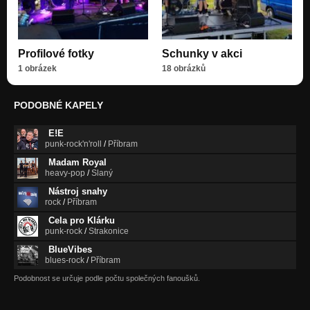
Profilové fotky
Schunky v akci
1 obrázek
18 obrázků
PODOBNÉ KAPELY
E!E
punk-rock'n'roll
/
Příbram
Madam Royal
heavy-pop
/
Slaný
Nástroj snahy
rock
/
Příbram
Cela pro Klárku
punk-rock
/
Strakonice
BlueVibes
blues-rock
/
Příbram
Podobnost se určuje podle počtu společných fanoušků.