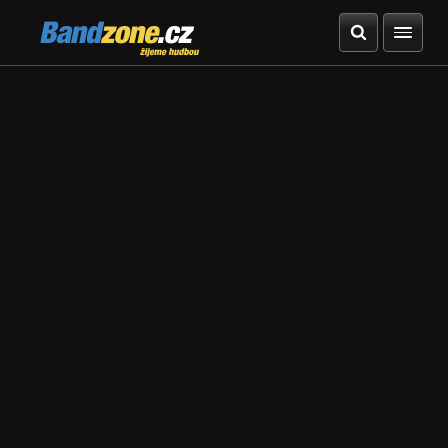
Bandzone.cz
žijeme hudbou