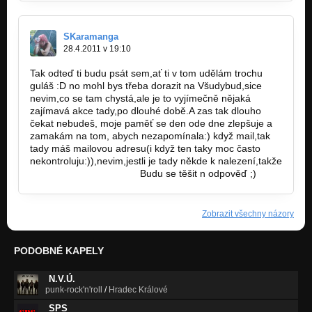
SKaramanga
28.4.2011 v 19:10
Tak odteď ti budu psát sem,ať ti v tom udělám trochu
guláš :D no mohl bys třeba dorazit na Všudybud,sice
nevim,co se tam chystá,ale je to vyjímečně nějaká
zajímavá akce tady,po dlouhé době.A zas tak dlouho
čekat nebudeš, moje paměť se den ode dne zlepšuje a
zamakám na tom, abych nezapomínala:) když mail,tak
tady máš mailovou adresu(i když ten taky moc často
nekontroluju:)),nevim,jestli je tady někde k nalezení,takže
:tomadzilla@seznam.cz.
Budu se těšit n odpověď ;)
Zobrazit všechny názory
PODOBNÉ KAPELY
N.V.Ú.
punk-rock'n'roll
/
Hradec Králové
SPS