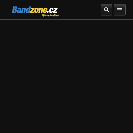
Bandzone.cz
žijeme hudbou