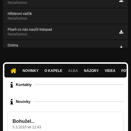
Nezařazeno
Hřbitovní valčík
Nezařazeno
Píseň co nás naučil listopad
Nezařazeno
Dolina
Nezařazeno
Hey Ho
Nezařazeno
NOVINKY
O KAPELE
ALBA
NÁZORY
VIDEA
FOTK
Kontakty
Novinky
Bohužel...
5.3.2010 ve 12:43