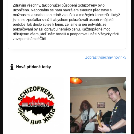
Zdravím všechny, tak bohužel působení Schizofreny bylo
ukončeno. Nepodařilo se nám navzájem skloubit představy s
možnostmi a snahou ohledně zkoušek a možných koncertů. I když
jsme se zpočátku snažili abychom pokračovali aspoň v nějaké
podobě, tak došlo spíše k tomu, že jsme si jen potvrdili, že
pokračování by asi opravdu nemělo cenu. Každopádně moc
děkujeme všem, kteří nám fandili a podporovali nás! Vždycky rádi
zavzpomínáme! Čiči
Zobrazit všechny novinky
Nově přidané fotky