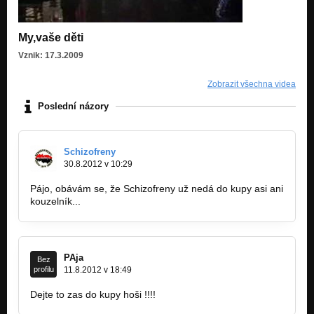
My,vaše děti
Vznik: 17.3.2009
Zobrazit všechna videa
Poslední názory
Schizofreny
30.8.2012 v 10:29
Pájo, obávám se, že Schizofreny už nedá do kupy asi ani
kouzelník...
PAja
Bez
profilu
11.8.2012 v 18:49
Dejte to zas do kupy hoši !!!!