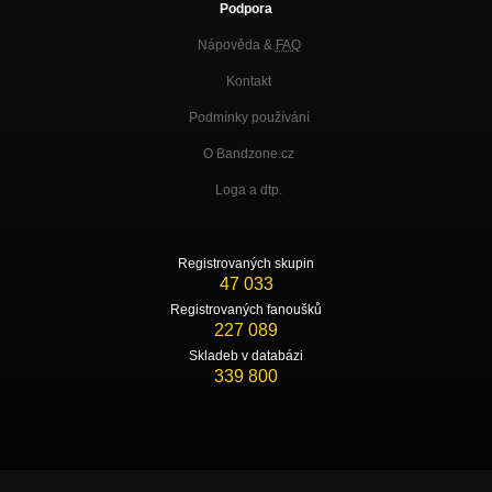
Podpora
Nápověda &
FAQ
Kontakt
Podmínky používání
O Bandzone.cz
Loga a dtp.
Registrovaných skupin
47 033
Registrovaných fanoušků
227 089
Skladeb v databázi
339 800