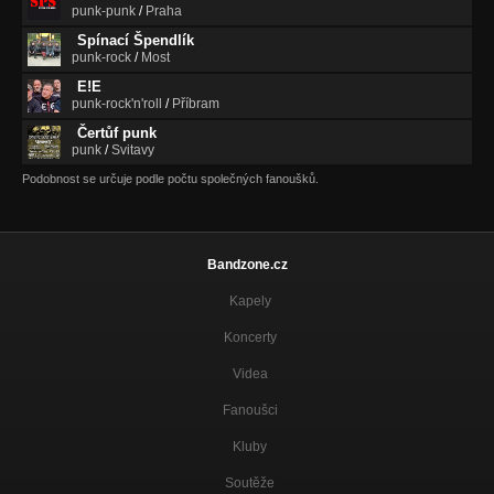
punk-punk
/
Praha
Spínací Špendlík
punk-rock
/
Most
E!E
punk-rock'n'roll
/
Příbram
Čertůf punk
punk
/
Svitavy
Podobnost se určuje podle počtu společných fanoušků.
Bandzone.cz
Kapely
Koncerty
Videa
Fanoušci
Kluby
Soutěže