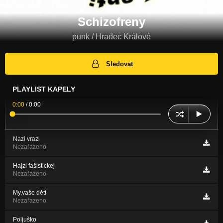
Schizofreny
punk / Hradec Králové
Sledovat
PLAYLIST KAPELY
0:00
/
0:00
Nazi vrazi
Nezařazeno
Hajzl fašistickej
Nezařazeno
My,vaše děti
Nezařazeno
Poljuško