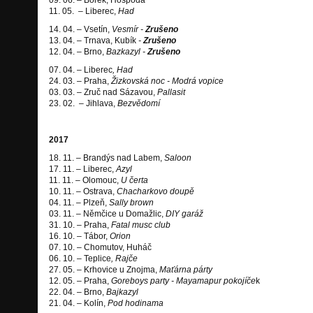
09. 06. – Borek, Hospoda
11. 05. – Liberec,
Had
14. 04. – Vsetín,
Vesmír -
Zrušeno
13. 04. – Trnava, Kubík
-
Zrušeno
12. 04. – Brno,
Bazkazyl -
Zrušeno
07. 04. – Liberec
, Had
24. 03. – Praha,
Žizkovská noc - Modrá vopice
03. 03. – Zruč nad Sázavou,
Pallasit
23. 02. – Jihlava,
Bezvědomí
2017
18. 11. – Brandýs nad Labem,
Saloon
17. 11. – Liberec,
Azyl
11. 11. – Olomouc,
U čerta
10. 11. – Ostrava,
Chacharkovo doupě
04. 11. – Plzeň,
Sally brown
03. 11. – Němčice u Domažlic,
DIY garáž
31. 10. – Praha,
Fatal musc club
16. 10. – Tábor,
Orion
07. 10. – Chomutov, Huháč
06. 10. – Teplice
, Rajče
27. 05. – Krhovice u Znojma,
Maťárna párty
12. 05. – Praha,
Goreboys party - Mayamapur pokojíče
k
22. 04. – Brno,
Bajkazyl
21. 04. – Kolín,
Pod hodinama