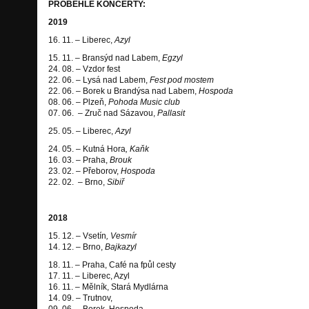
PROBĚHLÉ KONCERTY:
2019
16. 11. – Liberec,
Azyl
15. 11. – Bransýd nad Labem,
Egzyl
24. 08. – Vzdor fest
22. 06. – Lysá nad Labem,
Fest pod mostem
22. 06. – Borek u Brandýsa nad Labem,
Hospoda
08. 06. – Plzeň,
Pohoda Music club
07. 06. – Zruč nad Sázavou,
Pallasit
25. 05. – Liberec,
Azyl
24. 05. – Kutná Hora
, Kaňk
16. 03. – Praha,
Brouk
23. 02. – Přeborov,
Hospoda
22. 02. – Brno,
Sibiř
2018
15. 12. – Vsetín
, Vesmír
14. 12. – Brno,
Bajkazyl
18. 11. – Praha, Café na fpůl cesty
17. 11. – Liberec, Azyl
16. 11. – Mělník, Stará Mydlárna
14. 09. – Trutnov,