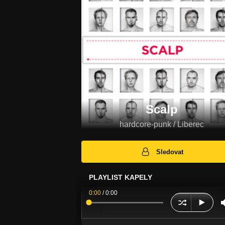
Scalp
hardcore-punk / Liberec
Sledovat
PLAYLIST KAPELY
0:00
/
0:00