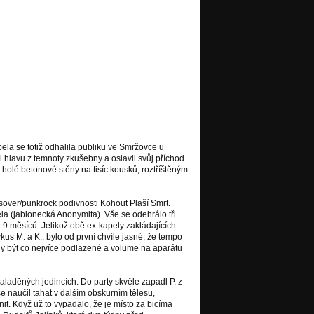
rofonem mohl už konečně
 Kapelní kamarád Venca
u čtyři trefné přezdívky:
e kdo, necháme na
pela se totiž odhalila publiku ve Smržovce u
l hlavu z temnoty zkušebny a oslavil svůj příchod
olé betonové stěny na tisíc kousků, roztříštěným
ssover/punkrock podivnosti Kohout Plaší Smrt.
la (jablonecká Anonymita). Vše se odehrálo tři
h 9 měsíců. Jelikož obě ex-kapely zakládajících
kus M. a K., bylo od první chvíle jasné, že tempo
ly být co nejvíce podlazené a volume na aparátu
aděných jedincích. Do party skvěle zapadl P. z
e naučil tahat v dalším obskurním tělesu,
t. Když už to vypadalo, že je místo za bicíma