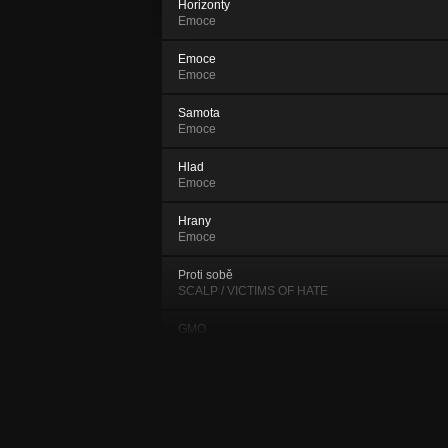
Horizonty
Emoce
Emoce
Emoce
Samota
Emoce
Hlad
Emoce
Hrany
Emoce
Proti sobě
SCALP / VICTIMS OF HATE
GMO
SCALP / VICTIMS OF HATE
Den za dnem
SCALP / VICTIMS OF HATE
Bulvar nation