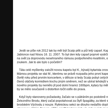
který by se po takové době za mik
naučit zpívat (nebo aspoň křičet).
rozdal na poslední štaci členům band
Hodný, Zlý, Ošklivý, Starý... Kdo j
čtenářově bystré intuici.
Jestli se píše rok 2012 tak by měl být Scalp pěti a půl letý capart. Ka
Jablonce nad Nisou 16. 11. 2007. To byl den kdy capart poprvé vystrči
na svět za doprovodu nesehraného rámusu podpořeného kvalitním, o h
zvukem. Jak to ale bylo s početím?
Táta celé myšlenky založit novou kapelu byl K., bývalý kytarista cro
Mámou projektu se stal M., kterému se právě rozpadla jeho první kape
čtvrtě roku před prvním koncertem, v děloze si tedy Scalp pobyl celýc
členů otáčely kormidlem trochu jiným směrem, než se ubíral tehdejší v
nového projektu by nemělo jít pod dolní hranici 160bpm, kytary by mě
by se mělo současně s distortion točit ostře do prava.
Když byly stanoveny požadavky, žačalo se s pátráním po podobně nal
Železného Brodu, který začal popotahovat za čtyři špagátky, za které s
brodském Východu z nouze. Rytmickou sekci se dlouho nedařilo doplni