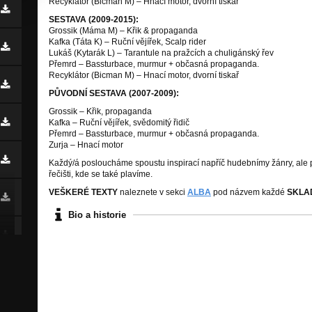
Recyklátor (Bicman M) – Hnací motor, dvorní tiskař
SESTAVA (2009-2015):
Grossik (Máma M) – Křik & propaganda
Kafka (Táta K) – Ruční vějířek, Scalp rider
Lukáš (Kytarák L) – Tarantule na pražcích a chuligánský řev
Přemrd – Bassturbace, murmur + občasná propaganda.
Recyklátor (Bicman M) – Hnací motor, dvorní tiskař
PŮVODNÍ SESTAVA (2007-2009):
Grossik – Křik, propaganda
Kafka – Ruční vějířek, svědomitý řidič
Přemrd – Bassturbace, murmur + občasná propaganda.
Zurja – Hnací motor
Každý/á posloucháme spoustu inspirací napříč hudebnímy žánry, ale
řečišti, kde se také plavíme.
VEŠKERÉ TEXTY
naleznete v sekci
ALBA
pod názvem každé
SKLA
Bio a historie
Čtyři kreatury, obytný Barkas B10
roll potřísněný promakanou syrovos
trashovaným receptem na švédsko