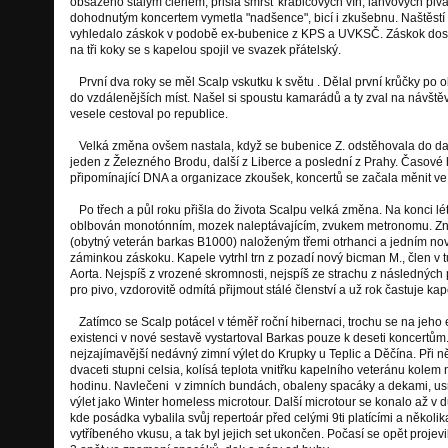
obsazeno stálým členem, přišla smršť krabicových vín, lahvových piva
dohodnutým koncertem vymetla "nadšence", bicí i zkušebnu. Naštěstí
vyhledalo záskok v podobě ex-bubenice z KPS a UVKSČ. Záskok dosta
na tři koky se s kapelou spojil ve svazek přátelský.
První dva roky se měl Scalp vskutku k světu . Dělal první krůčky po ok
do vzdálenějších míst. Našel si spoustu kamarádů a ty zval na návštěvy
vesele cestoval po republice.
Velká změna ovšem nastala, když se bubenice Z. odstěhovala do dal
jeden z Železného Brodu, další z Liberce a poslední z Prahy. Časov
připomínající DNA a organizace zkoušek, koncertů se začala měnit ve s
Po třech a půl roku přišla do života Scalpu velká změna. Na konci lé
oblbován monotónním, mozek naleptávajícím, zvukem metronomu. Zno
(obytný veterán barkas B1000) naloženým třemi otrhanci a jedním n
záminkou záskoku. Kapele vytrhl trn z pozadí nový bicman M., člen v 
Aorta. Nejspíš z vrozené skromnosti, nejspíš ze strachu z následnýc
pro pivo, vzdorovitě odmítá přijmout stálé členství a už rok častuje ka
Zatímco se Scalp potácel v téměř roční hibernaci, trochu se na jeho 
existenci v nové sestavě vystartoval Barkas pouze k deseti koncertů
nejzajímavější nedávný zimní výlet do Krupky u Teplic a Děčína. Při ně
dvaceti stupni celsia, kolísá teplota vnitřku kapelního veteránu kolem 
hodinu. Navlečeni v zimních bundách, obaleny spacáky a dekami, us
výlet jako Winter homeless microtour. Další microtour se konalo až v 
kde posádka vybalila svůj repertoár před celými 9ti platícími a několika
vytříbeného vkusu, a tak byl jejich set ukončen. Počasí se opět projevi