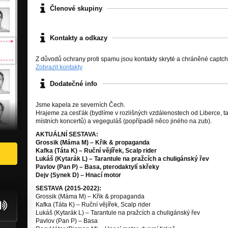
Členové skupiny
Kontakty a odkazy
Z důvodů ochrany proti spamu jsou kontakty skryté a chráněné captc
Zobrazit kontakty
Dodatečné info
Jsme kapela ze severních Čech.
Hrajeme za cesťák (bydlíme v rozlišných vzdálenostech od Liberce, ta
místních koncertů) a vegeguláš (popřípadě něco jiného na zub).
AKTUÁLNÍ SESTAVA:
Grossik (Máma M) – Křik & propaganda
Kafka (Táta K) – Ruční vějířek, Scalp rider
Lukáš (Kytarák L) – Tarantule na pražcích a chuligánský řev
Pavlov (Pan P) – Basa, pterodaktylí skřeky
Dejv (Synek D) – Hnací motor
SESTAVA (2015-2022):
Grossik (Máma M) – Křik & propaganda
Kafka (Táta K) – Ruční vějířek, Scalp rider
Lukáš (Kytarák L) – Tarantule na pražcích a chuligánský řev
Pavlov (Pan P) – Basa