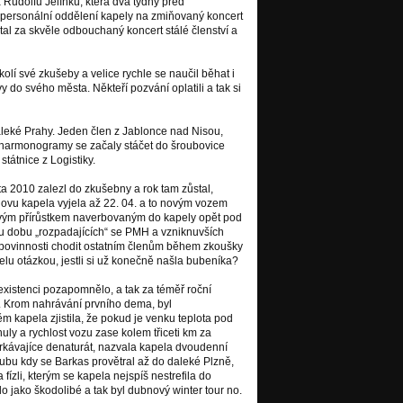
 Rudolfů Jelínků, která dva týdny před
 personální oddělení kapely na zmiňovaný koncert
l za skvěle odbouchaný koncert stálé členství a
olí své zkušeby a velice rychle se naučil běhat i
 do svého města. Někteří pozvání oplatili a tak si
eké Prahy. Jeden člen z Jablonce nad Nisou,
é harmonogramy se začaly stáčet do šroubovice
tátnice z Logistiky.
ta 2010 zalezl do zkušebny a rok tam zůstal,
vu kapela vyjela až 22. 04. a to novým vozem
ovým přírůstkem naverbovaným do kapely opět pod
tu dobu „rozpadajících“ se PMH a vzniknuvších
h povinnosti chodit ostatním členům během zkoušky
pelu otázkou, jestli si už konečně našla bubeníka?
existenci pozapomnělo, a tak za téměř roční
m. Krom nahrávání prvního dema, byl
m kapela zjistila, že pokud je venku teplota pod
nuly a rychlost vozu zase kolem třiceti km za
rkávajíce denaturát, nazvala kapela dvoudenní
dubu kdy se Barkas provětral až do daleké Plzně,
 fízli, kterým se kapela nejspíš nestrefila do
lo jako škodolibé a tak byl dubnový winter tour no.