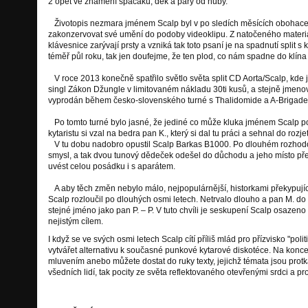
2 opět ve znamení spacáků, dek a páry od huby.
Životopis nezmara jménem Scalp byl v po sledích měsících obohacen 
zakonzervovat své umění do podoby videoklipu. Z natočeného materiá
klávesnice zarývají prsty a vzniká tak toto psaní je na spadnutí split 
téměř půl roku, tak jen doufejme, že ten plod, co nám spadne do klína b
V roce 2013 konečně spatřilo světlo světa split CD Aorta/Scalp, kde 
singl Zákon Džungle v limitovaném nákladu 30ti kusů, a stejně jmenov
vyprodán během česko-slovenského turné s Thalidomide a A-Brigade, kt
Po tomto turné bylo jasné, že jediné co může kluka jménem Scalp po
kytaristu si vzal na bedra pan K., který si dal tu práci a sehnal do ro
V tu dobu nadobro opustil Scalp Barkas B1000. Po dlouhém rozhodov
smysl, a tak dvou tunový dědeček odešel do důchodu a jeho místo př
uvést celou posádku i s aparátem.
A aby těch změn nebylo málo, nejpopulárnější, historkami překypující
Scalp rozloučil po dlouhých osmi letech. Netrvalo dlouho a pan M. d
stejné jméno jako pan P. – P. V tuto chvíli je seskupení Scalp osazeno 
nejistým cílem.
I když se ve svých osmi letech Scalp cítí příliš mlád pro přízvisko "po
vytvářet alternativu k současné punkové kytarové diskotéce. Na konce
mluvením anebo můžete dostat do ruky texty, jejichž témata jsou protk
všedních lidí, tak pocity ze světa reflektovaného otevřenými srdci a