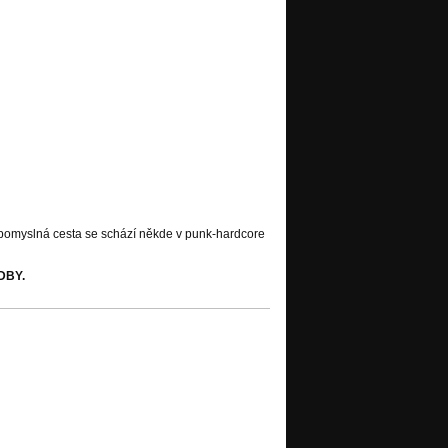
 pomyslná cesta se schází někde v punk-hardcore
DBY.
00 a podlazenej rock ´n´
tí punkových bicích,
 a neotesaným vokálem,