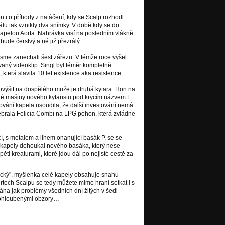
i o příhody z natáčení, kdy se Scalp rozhodl
lu tak vznikly dva snímky. V době kdy se do
s kapelou Aorta. Nahrávka visí na posledním vlákně
ude čerstvý a né již přezrálý...
jsme zanechali šest zářezů. V témže roce vyšel
aný videoklip. Singl byl téměr kompletně
erá slavila 10 let existence aka resistence.
výšit na dospělého muže je druhá kytara. Hon na
zjeté mašiny nového kytaristu pod krycím názvem L.
ání kapela usoudila, že další investování nemá
ebrala Felicia Combi na LPG pohon, která zvládne
, s metalem a lihem onanující basák P. se se
o kapely dohoukal nového basáka, který nese
pěti kreaturami, které jdou dál po nejisté cestě za
litický", myšlenka celé kapely obsahuje snahu
rtech Scalpu se tedy můžete mimo hraní setkat i s
ána jak problémy všedních dní žitých v šedi
 prohloubenými obzory…