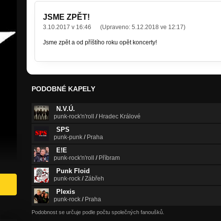
JSME ZPĚT!
3.10.2017 v 16:46
(Upraveno:
5.12.2018 ve 12:17
)
Jsme zpět a od příštího roku opět koncerty!
PODOBNÉ KAPELY
N.V.Ú.
punk-rock'n'roll
/
Hradec Králové
SPS
punk-punk
/
Praha
E!E
punk-rock'n'roll
/
Příbram
Punk Floid
punk-rock
/
Zábřeh
Plexis
punk-rock
/
Praha
Podobnost se určuje podle počtu společných fanoušků.