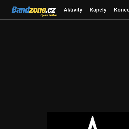
Bandzone.cz
Aktivity
Kapely
Konce
žijeme hudbou