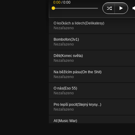
0:00
/
0:00
O kočkách a lidech(Delikatesy)
Nezařazeno
Bombofon(3v1)
Nezařazeno
Děti(Konec světa)
Nezařazeno
Na běžícím pásu(On the Shit)
Nezařazeno
O nás(Eso 55)
Nezařazeno
Pro lepší pocit(Stejný krysy...)
Nezařazeno
Ať(Music War)
Nezařazeno