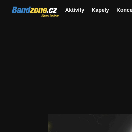
Bandzone.cz
Aktivity
Kapely
Konce
žijeme hudbou