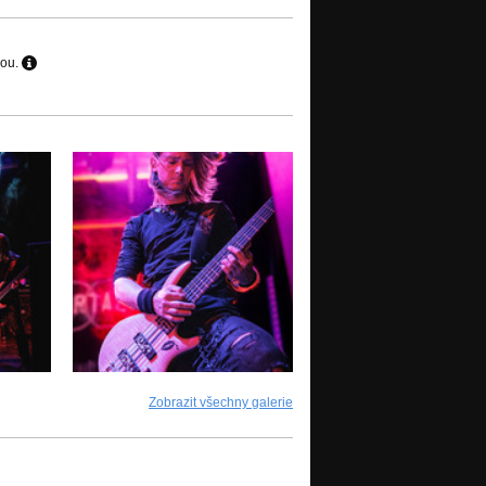
hou.
Zobrazit všechny galerie