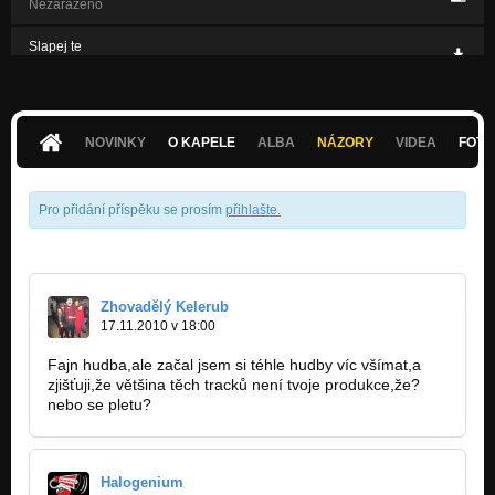
Nezařazeno
Slapej te
Nezařazeno
Hardcore-Frenchcore
Nezařazeno
NOVINKY
O KAPELE
ALBA
NÁZORY
VIDEA
FOTK
Pro přidání příspěku se prosím
přihlašte
.
Zhovadělý Kelerub
17.11.2010 v 18:00
Fajn hudba,ale začal jsem si téhle hudby víc všímat,a
zjišťuji,že většina těch tracků není tvoje produkce,že?
nebo se pletu?
Halogenium