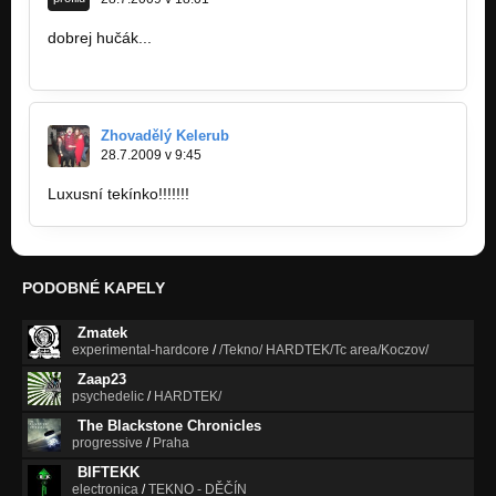
dobrej hučák...
www.bandzone.cz/pessoa3
Zhovadělý Kelerub
28.7.2009 v 9:45
Luxusní tekínko!!!!!!!
PODOBNÉ KAPELY
Zmatek
experimental-hardcore
/
/Tekno/ HARDTEK/Tc area/Koczov/
Zaap23
psychedelic
/
HARDTEK/
The Blackstone Chronicles
progressive
/
Praha
BIFTEKK
electronica
/
TEKNO - DĚČÍN