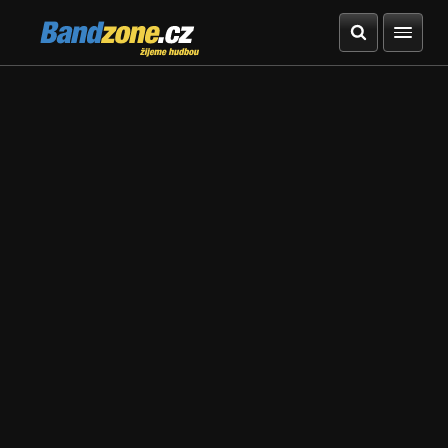
Bandzone.cz
žijeme hudbou