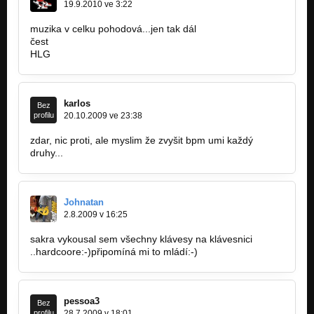
19.9.2010 ve 3:22
muzika v celku pohodová...jen tak dál
čest
HLG
karlos
Bez
profilu
20.10.2009 ve 23:38
zdar, nic proti, ale myslim že zvyšit bpm umi každý
druhy...
Johnatan
2.8.2009 v 16:25
sakra vykousal sem všechny klávesy na klávesnici
..hardcoore:-)připomíná mi to mládí:-)
pessoa3
Bez
profilu
28.7.2009 v 18:01