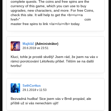
complete quests. The coins and free spins are the
currency of this game, which you can use to buy
upgrades, new characters, and more. For free Coins,
check this site. It will help to get the <b><u><a
href="
https://coinmasterfreespins.mypixieset…
coin
master free spins to link </a></u></b> today.
Majkláč
(Administrátor)
20.6.2018 ve 23:51
Kluci, tohle je prostě skvělý! Jsem rád, že jsem na vás v
rámci porotcování Létofestu přišel. Těším se na další
tvorbu!
SethCorttus
29.1.2018 v 11:53
Bezvadná hudba! Sice jsem vás v Brně propásl, ale
příště už si vás nenechám ujít!