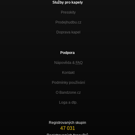
Služby pro kapely
Presskity
Prodejhudbu.cz
Doprava kapel
Podpora
Nápověda &
FAQ
Kontakt
Podmínky používání
O Bandzone.cz
Loga a dtp.
Registrovaných skupin
47 031