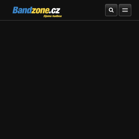
Bandzone.cz
žijeme hudbou