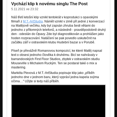
Vychází klip k novému singlu The Post
Into the Wild
5.11.2021 ve 23:32
Temporary Thing B-sides
Náš třetí letošní klip vznikl tentokrát v koprodukci s opavskými
filmaři z
M.T.-ArtStudia
. Námět vznikl v zimě při jedné z konverzací
Blacklist 1
na Matějově večírku, kdy byl zapsán zhruba šesti větami do
Temporary Thing B-sides
jednoho z přítomných telefonů, a následně - pravděpodobně druhý
den - odeslán do Opavy. Zde byl diagnostikován a prohlášen jako
I Don't Even Try
hoden rozpracování. Natáčení se pak povedlo uskutečnit na
Temporary Thing B-sides
začátku září v ostravském klubu Hudební bazar a v Porubě.
Everything You Offer is Stupid
Píseň je převážně Romanovou kompozicí, ke které Matěj napsal
Temporary Thing B-sides
text
o obsesi jednoho člověka k druhému
. Bicí se nahrávaly v
barrandovských First Floor Studios, zbytek v ostravském studiu
Mouseville s Michalem Ruckým. Ten se postaral také o mix a
A Hundred Years Ago
mastering.
Temporary Thing B-sides
Markéta Plevová z M.T.-ArtStudia popisuje klip jako „příběh
jednoho dne v jednom baru, který vypráví jedna kapela svýma
Know Know Know
očima…" Užijte si tedy náš příběh.
Temporary Thing
Resolution Time
Temporary Thing
Dusk
Temporary Thing