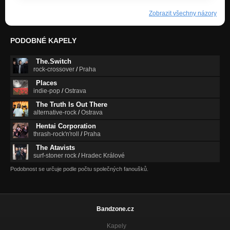
Zobrazit všechny názory
PODOBNÉ KAPELY
The.Switch
rock-crossover
/
Praha
Places
indie-pop
/
Ostrava
The Truth Is Out There
alternative-rock
/
Ostrava
Hentai Corporation
thrash-rock'n'roll
/
Praha
The Atavists
surf-stoner rock
/
Hradec Králové
Podobnost se určuje podle počtu společných fanoušků.
Bandzone.cz
Kapely