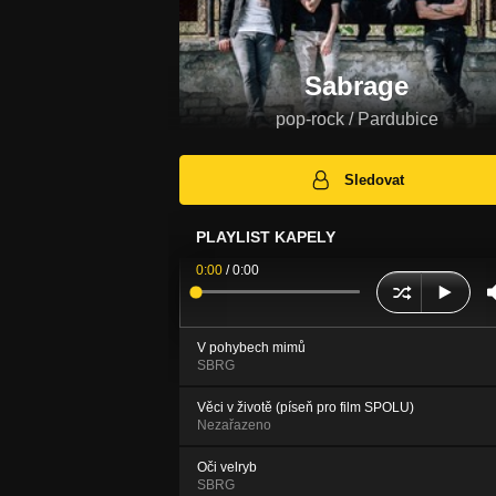
Sabrage
pop-rock / Pardubice
Sledovat
PLAYLIST KAPELY
0:00
/
0:00
V pohybech mimů
SBRG
Věci v životě (píseň pro film SPOLU)
Nezařazeno
Oči velryb
SBRG