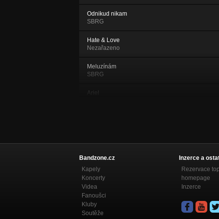
Odnikud nikam
SBRG
Hate & Love
Nezařazeno
Meluzínám
SBRG
Ariel
SBRG
Jiný oči
SBRG
Asfaltový nitě
SBRG
Bandzone.cz
Inzerce a osta
Kapely
Rezervace to
Naše Praha
Koncerty
homepage
Nezařazeno
Videa
Inzerce
Fanoušci
Samotář
Kluby
Sbírka Motýlů
Soutěže