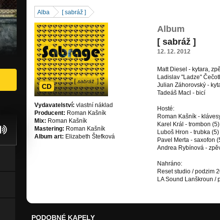
Alba
[ sabráž ]
Album
[ sabráž ]
12. 12. 2012
Matt Diesel - kytara, zp
Ladislav "Ladze" Čečot
Julian Záhorovský - kyt
CD
Tadeáš Macl - bicí
Vydavatelství:
vlastní náklad
Hosté:
Producent:
Roman Kašník
Roman Kašník - klávesy
Mix:
Roman Kašník
Karel Král - trombon (5)
Mastering:
Roman Kašník
Luboš Hron - trubka (5)
Album art:
Elizabeth Štefková
Pavel Merta - saxofon (
Andrea Rybínová - zpěv
Nahráno:
Reset studio / podzim 
LA Sound Lanškroun / 
PODOBNÉ KAPELY