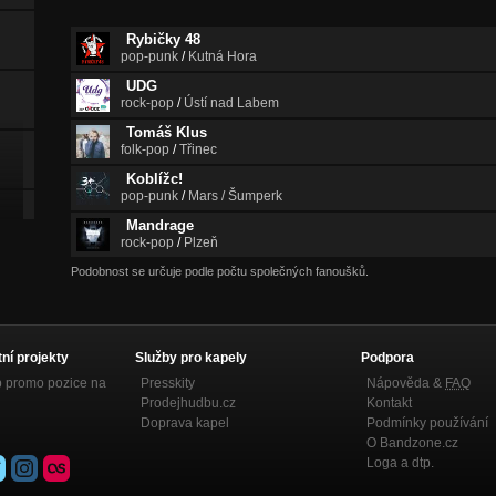
Rybičky 48
pop-punk
/
Kutná Hora
UDG
rock-pop
/
Ústí nad Labem
Tomáš Klus
folk-pop
/
Třinec
Koblížc!
pop-punk
/
Mars / Šumperk
Mandrage
rock-pop
/
Plzeň
Podobnost se určuje podle počtu společných fanoušků.
tní projekty
Služby pro kapely
Podpora
p promo pozice na
Presskity
Nápověda &
FAQ
Prodejhudbu.cz
Kontakt
Doprava kapel
Podmínky používání
O Bandzone.cz
Loga a dtp.