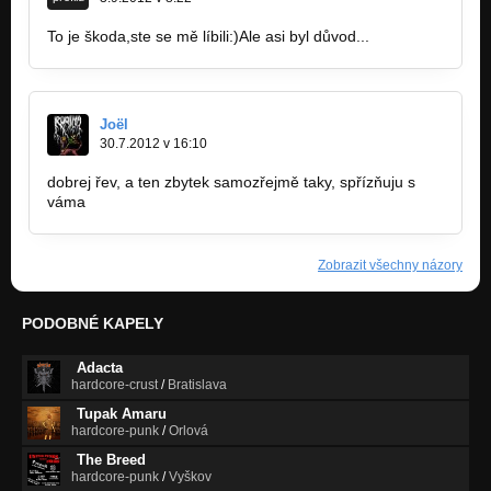
To je škoda,ste se mě líbili:)Ale asi byl důvod...
Joël
30.7.2012 v 16:10
dobrej řev, a ten zbytek samozřejmě taky, spřízňuju s
váma
Zobrazit všechny názory
PODOBNÉ KAPELY
Adacta
hardcore-crust
/
Bratislava
Tupak Amaru
hardcore-punk
/
Orlová
The Breed
hardcore-punk
/
Vyškov