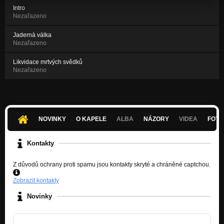
Intro
Nezařazeno
Jaderná válka
Nezařazeno
Likvidace mrtvých svědků
Nezařazeno
NOVINKY
O KAPELE
ALBA
NÁZORY
VIDEA
FOTK
Kontakty
Z důvodů ochrany proti spamu jsou kontakty skryté a chráněné captchou.
Zobrazit kontakty
Novinky