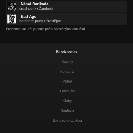
Němá Barikáda
crust-punk
/
Žamberk
Bad Age
hardcore-punk
/
Prostějov
Podobnost se určuje podle počtu společných fanoušků.
Bandzone.cz
Kapely
Koncerty
Videa
Fanoušci
Kluby
Soutěže
Bandzone.cz blog