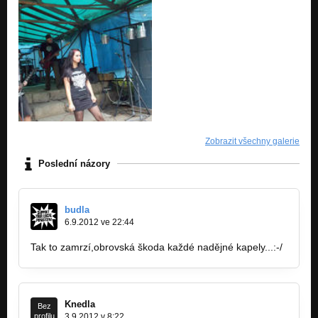
Zobrazit všechny galerie
Poslední názory
budla
6.9.2012 ve 22:44
Tak to zamrzí,obrovská škoda každé nadějné kapely...:-/
Knedla
Bez
profilu
3.9.2012 v 8:22