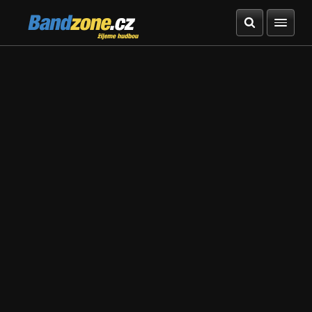
Bandzone.cz
žijeme hudbou