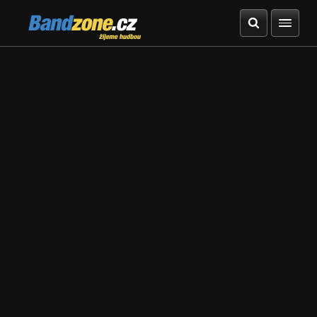
Bandzone.cz
žijeme hudbou