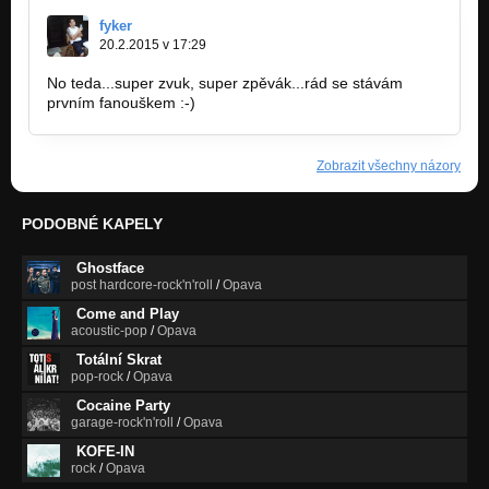
fyker
20.2.2015 v 17:29
No teda...super zvuk, super zpěvák...rád se stávám
prvním fanouškem :-)
Zobrazit všechny názory
PODOBNÉ KAPELY
Ghostface
post hardcore-rock'n'roll
/
Opava
Come and Play
acoustic-pop
/
Opava
Totální Skrat
pop-rock
/
Opava
Cocaine Party
garage-rock'n'roll
/
Opava
KOFE-IN
rock
/
Opava