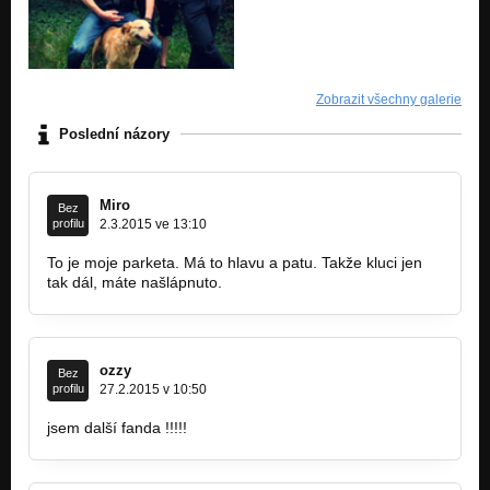
Zobrazit všechny galerie
Poslední názory
Miro
Bez
profilu
2.3.2015 ve 13:10
To je moje parketa. Má to hlavu a patu. Takže kluci jen
tak dál, máte našlápnuto.
ozzy
Bez
profilu
27.2.2015 v 10:50
jsem další fanda !!!!!