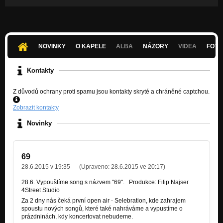
NOVINKY
O KAPELE
ALBA
NÁZORY
VIDEA
FOTK
Kontakty
Z důvodů ochrany proti spamu jsou kontakty skryté a chráněné captchou.
Zobrazit kontakty
Novinky
69
28.6.2015 v 19:35
(Upraveno:
28.6.2015 ve 20:17
)
28.6. Vypouštíme song s názvem "69".
Produkce: Filip Najser
4Street Studio
Za 2 dny nás čeká první open air - Selebration, kde zahrajem
spoustu nových songů, které také nahráváme a vypustíme o
prázdninách, kdy koncertovat nebudeme.