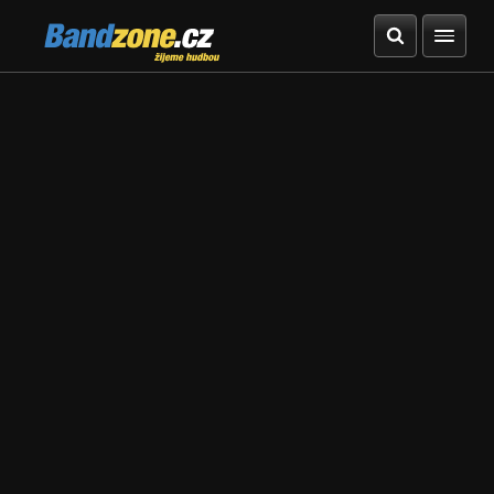
Bandzone.cz
žijeme hudbou