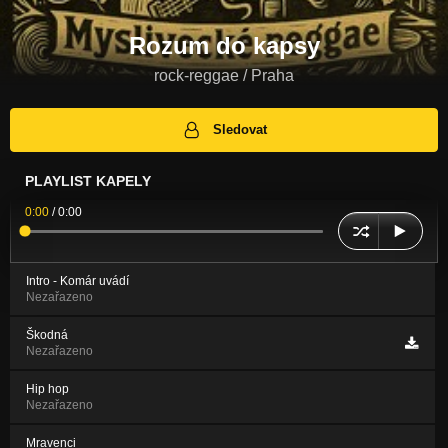
Rozum do kapsy
rock-reggae / Praha
Sledovat
PLAYLIST KAPELY
0:00
/
0:00
Intro - Komár uvádí
Nezařazeno
Škodná
Nezařazeno
Hip hop
Nezařazeno
Mravenci