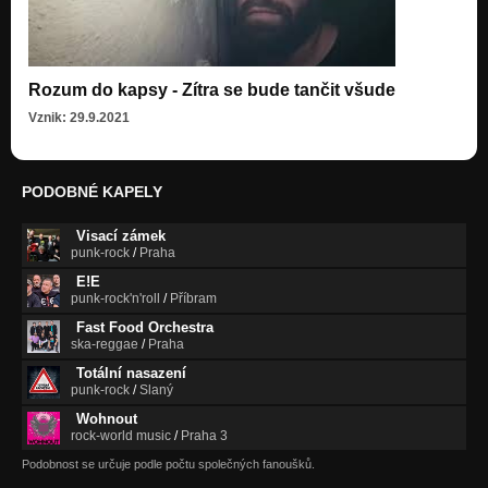
Rozum do kapsy - Zítra se bude tančit všude
Vznik: 29.9.2021
PODOBNÉ KAPELY
Visací zámek
punk-rock
/
Praha
E!E
punk-rock'n'roll
/
Příbram
Fast Food Orchestra
ska-reggae
/
Praha
Totální nasazení
punk-rock
/
Slaný
Wohnout
rock-world music
/
Praha 3
Podobnost se určuje podle počtu společných fanoušků.