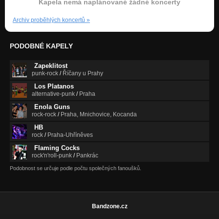
Kapela nemá naplánované žádné koncerty
Archiv proběhlých koncertů
»
PODOBNÉ KAPELY
Zapeklitost
punk-rock
/
Říčany u Prahy
Los Platanos
alternative-punk
/
Praha
Enola Guns
rock-rock
/
Praha, Mnichovice, Kocanda
HB
rock
/
Praha-Uhříněves
Flaming Cocks
rock'n'roll-punk
/
Pankrác
Podobnost se určuje podle počtu společných fanoušků.
Bandzone.cz