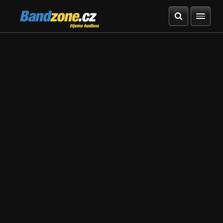
Bandzone.cz
žijeme hudbou