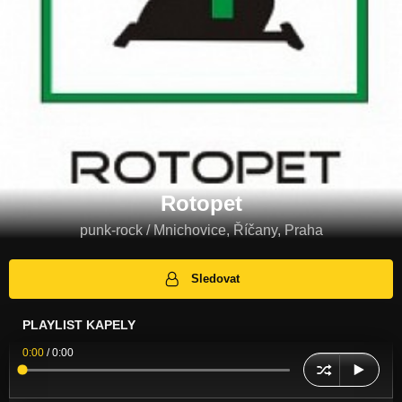
Rotopet
punk-rock / Mnichovice, Říčany, Praha
Sledovat
PLAYLIST KAPELY
0:00
/
0:00