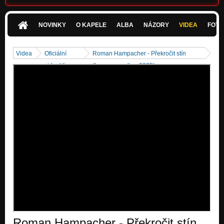
Věřím (demo version)
Nezařazeno
NOVINKY
O KAPELE
ALBA
NÁZORY
VIDEA
FOTK
Zkus v mých stopách kráčet (Črty 2024)
Črty
Videa
Oficiální
Roman Hampacher - Překročit stín
videoklipy
(home recording 2025)
Lodivod (Črty 2024)
Črty
Terpentýn s levandulí (Črty 2024)
Črty
Až tě jednou nepoznám (Črty 2024)
Črty
Vítr (Črty 2024)
Črty
Voyeur (Črty 2024)
Črty
Jeruzalém (Črty 2024)
Črty
Roman Hampacher - Překročit stín