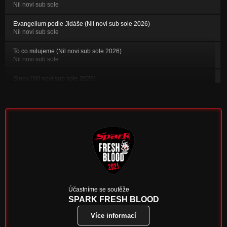
Nil novi sub sole
Evangelium podle Jidáše (Nil novi sub sole 2026)
Nil novi sub sole
To co milujeme (Nil novi sub sole 2026)
Nil novi sub sole
Stopy (Nil novi sub sole 2026)
Nil novi sub sole
Ptáčata (Nil novi sub sole 2026)
Nil novi sub sole
Nebe počká (demo version)
Nezařazeno
Stín (demo version)
Nezařazeno
Boží dar (demo version)
Účastníme se soutěže
Nezařazeno
SPARK FRESH BLOOD
Více informací
Vlci (demo version)
Nezařazeno