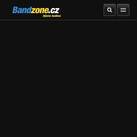
Bandzone.cz
žijeme hudbou