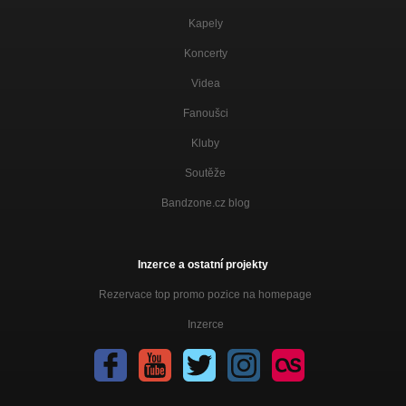
Šohaji
Kapely
Lípa (Bílá Vrána 2020)
Koncerty
Bílá Vrána
Videa
Bílá vrána (Bílá Vrána 2020)
Bílá Vrána
Fanoušci
Kluby
Lístek z kopretiny (Šohaji 2022)
Šohaji
Soutěže
Tradadá (Ej 2022)
Bandzone.cz blog
Ej
Ej (Ej 2022)
Ej
Inzerce a ostatní projekty
Rezervace top promo pozice na homepage
Inzerce