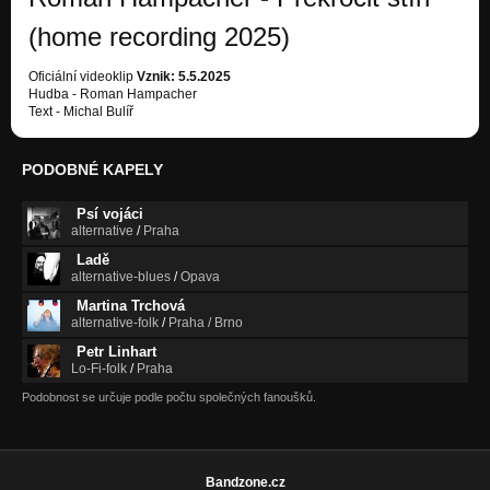
Trochu zestárli jsme lásko (Črty 2024)
(home recording 2025)
Črty
Lodě s kořením (Črty 2024)
Oficiální videoklip
Vznik: 5.5.2025
Črty
Hudba - Roman Hampacher
Text - Michal Bulíř
Vířena (Stromen 2023)
Stromen
PODOBNÉ KAPELY
Vodana (Stromen 2023)
Stromen
Psí vojáci
alternative
/
Praha
Živen (Stromen 2023)
Ladě
Stromen
alternative-blues
/
Opava
Martina Trchová
Prastar (Stromen 2023)
alternative-folk
/
Praha / Brno
Stromen
Petr Linhart
Lo-Fi-folk
/
Praha
Vřes (Stromen 2023)
Stromen
Podobnost se určuje podle počtu společných fanoušků.
Vlaštovčí (Ej 2022)
Ej
Bandzone.cz
Šohaji (Šohaji 2022)