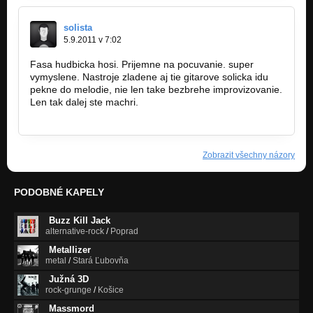
solista
5.9.2011 v 7:02
Fasa hudbicka hosi. Prijemne na pocuvanie. super
vymyslene. Nastroje zladene aj tie gitarove solicka idu
pekne do melodie, nie len take bezbrehe improvizovanie.
Len tak dalej ste machri.
Zobrazit všechny názory
PODOBNÉ KAPELY
Buzz Kill Jack
alternative-rock
/
Poprad
Metallizer
metal
/
Stará Ľubovňa
Južná 3D
rock-grunge
/
Košice
Massmord