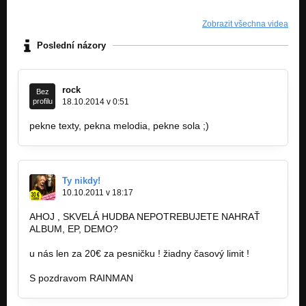
Zobrazit všechna videa
Poslední názory
rock
Bez
profilu
18.10.2014 v 0:51
pekne texty, pekna melodia, pekne sola ;)
Ty nikdy!
10.10.2011 v 18:17
AHOJ , SKVELÁ HUDBA NEPOTREBUJETE NAHRAŤ
ALBUM, EP, DEMO?
u nás len za 20€ za pesničku ! žiadny časový limit !
S pozdravom RAINMAN