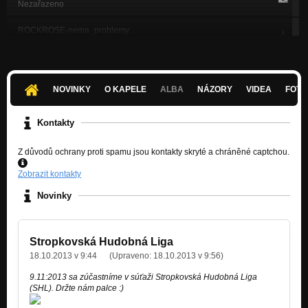
Nezařazeno
ROCKROSE-nema_problemy
Nezařazeno
ROCKROSE-velmi_ta_milujem
Nezařazeno
NOVINKY
O KAPELE
ALBA
NÁZORY
VIDEA
FOTK
Láska
Nezařazeno
Kontakty
V spomienkach
Z důvodů ochrany proti spamu jsou kontakty skryté a chráněné captchou.
Nezařazeno
Zobrazit kontakty
Svetlo
Nezařazeno
Novinky
Trpký hráč
Nezařazeno
Stropkovská Hudobná Liga
18.10.2013 v 9:44
(Upraveno:
18.10.2013 v 9:56
)
9.11:2013 sa zúčastníme v súťaži Stropkovská Hudobná Liga
(SHL). Držte nám palce :)