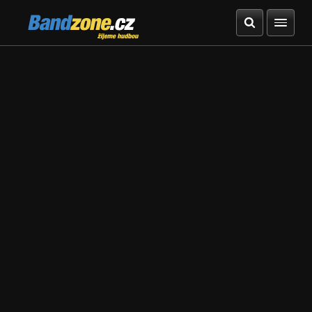
Bandzone.cz
žijeme hudbou