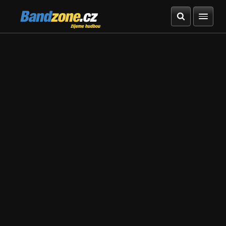
Bandzone.cz
žijeme hudbou