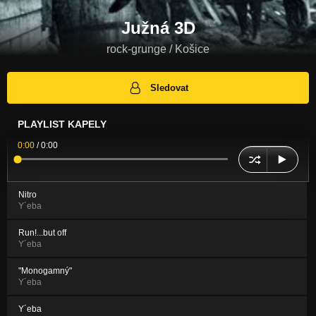
Južná 3D
rock-grunge / Košice
Sledovat
PLAYLIST KAPELY
0:00
/
0:00
Nitro
Y´eba
Run!...but off
Y´eba
"Monogamný"
Y´eba
Y´eba