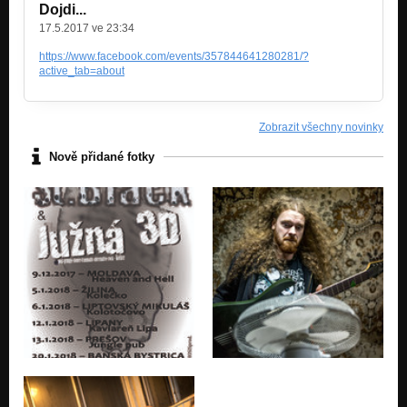
Dojdi...
17.5.2017 ve 23:34
https://www.facebook.com/events/357844641280281/?
active_tab=about
Zobrazit všechny novinky
Nově přidané fotky