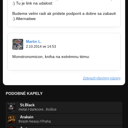
:) Tu je link na udalost:
https://www.facebook.com/events/7807667…
Budeme velmi radi ak pridete podporit a dobre sa zabavit
:) Alternatiwe
Martin L.
2.10.2014 ve 14:53
Monstronomicon, kniha na extrémnu tému:
https://www.facebook.com/pages…
Zobrazit všechny názory
PODOBNÉ KAPELY
St.Black
metal
/
darkcore...Košice
Arakain
thrash-heavy
/
Praha