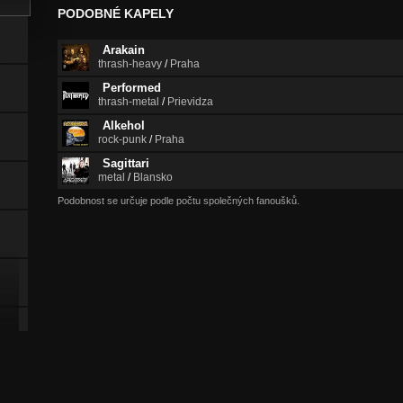
PODOBNÉ KAPELY
Arakain
thrash-heavy
/
Praha
Performed
thrash-metal
/
Prievidza
Alkehol
rock-punk
/
Praha
Sagittari
metal
/
Blansko
Podobnost se určuje podle počtu společných fanoušků.