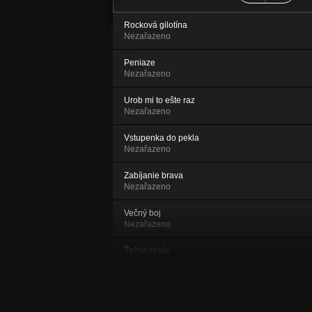
Rocková gilotína
Nezařazeno
Peniaze
Nezařazeno
Urob mi to ešte raz
Nezařazeno
Vstupenka do pekla
Nezařazeno
Zabíjanie brava
Nezařazeno
Večný boj
Nezařazeno
Ťažké stroje
Nezařazeno
Johanka z Arku
Nezařazeno