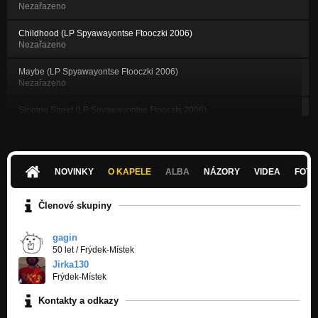
Nezařazeno
Childhood (LP Spyawayontse Ftooczki 2006)
Nezařazeno
Maybe (LP Spyawayontse Ftooczki 2006)
Nezařazeno
Sloping Street (LP Spyawayontse Ftooczki 2006)
Nezařazeno
Kdybych (LP Spyawayontse Ftooczki 2006)
Nezařazeno
NOVINKY
O KAPELE
ALBA
NÁZORY
VIDEA
FOTK
Liliana Martagon (LP Spyawayontse Ftooczki 2006)
Nezařazeno
Členové skupiny
Šílenství (LP Spyawayontse Ftooczki 2006)
Nezařazeno
gagin
50 let
/
Frýdek-Místek
San Francisco (LP Spyawayontse Ftooczki 2006)
Jirka130
Nezařazeno
Frýdek-Místek
Kontakty a odkazy
Feel No Pain (LP Spyawayontse Ftooczki 2006)
Nezařazeno