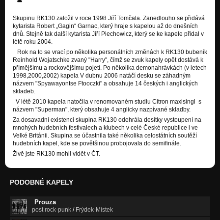
Roberts Blues (DEMO 2002)
Nezařazeno
Skupinu RK130 založil v roce 1998 Jiří Tomčala. Zanedlouho se přidává
kytarista Robert „Gagin“ Garnac, který hraje s kapelou až do dnešních
dnů. Stejně tak další kytarista Jiří Piechowicz, který se ke kapele přidal v
I Love You Like Guitars (DEMO 2002)
létě roku 2004.
Nezařazeno
Rok na to se vrací po několika personálních změnách k RK130 bubeník
Reinhold Wojatschke zvaný "Harry", čímž se zvuk kapely opět dostává k
Brumbambulin (DEMO 2002)
přímějšímu a rockovějšímu pojetí. Po několika demonahrávkách (v letech
Nezařazeno
1998,2000,2002) kapela V dubnu 2006 natáčí desku se záhadným
názvem "Spyawayontse Ftooczki" a obsahuje 14 českých i anglických
Ostravice (DEMO 2000)
skladeb.
Nezařazeno
V létě 2010 kapela natočila v renomovaném studiu Citron maxisingl s
názvem "Superman", který obsahuje 4 anglicky nazpívané skladby.
I'm Gonna Tell You The Truth (DEMO 2000)
Za dosavadní existenci skupina RK130 odehrála desítky vystoupení na
Nezařazeno
mnohých hudebních festivalech a klubech v celé České republice i ve
Velké Británii. Skupina se účastnila také několika celostátních soutěží
Sekaná (DEMO 2000)
hudebních kapel, kde se povětšinou probojovala do semifinále.
Nezařazeno
Živě jste RK130 mohli vidět v ČT.
Touha (DEMO 2000)
Nezařazeno
PODOBNÉ KAPELY
Movie Star (DEMO 1998)
Nezařazeno
Prouza
post rock-punk
/
Frýdek-Místek
Feelin Blue (DEMO 1998)