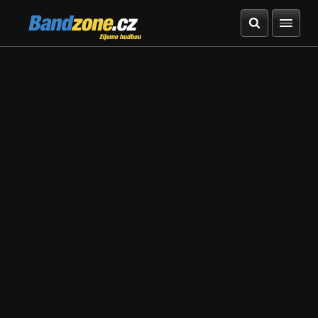
Bandzone.cz
žijeme hudbou