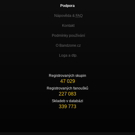
Podpora
Nápověda &
FAQ
Kontakt
Podmínky používání
O Bandzone.cz
Loga a dtp.
Registrovaných skupin
47 029
Registrovaných fanoušků
227 083
Skladeb v databázi
339 773