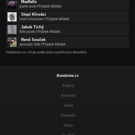
Madfalls
Nezařazeno
punk-rock
/
Frýdek-Místek
Slepí Křováci
I Wanna Be Alone (DEMO 1998)
rock-crossover
/
Frýdek-Místek
Nezařazeno
Jakub Tichý
folk-punk
/
Frýdek-Místek
InThe Garden Of The Sound (DEMO 1998)
Nezařazeno
René Souček
acoustic-folk
/
Frýdek-Místek
Podobnost se určuje podle počtu společných fanoušků.
Bandzone.cz
Kapely
Koncerty
Videa
Fanoušci
Kluby