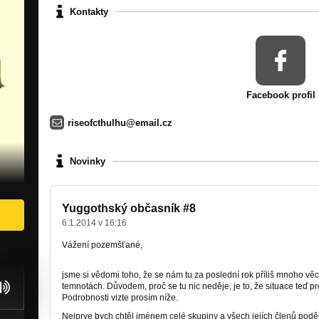
Kontakty
Facebook profil
riseofcthulhu@email.cz
Novinky
Yuggothský občasník #8
6.1.2014 v 16:16
Vážení pozemšťané,
jsme si vědomi toho, že se nám tu za poslední rok příliš mnoho věcí
temnotách. Důvodem, proč se tu nic neděje, je to, že situace teď pr
Podrobnosti vizte prosím níže.
Nejprve bych chtěl jménem celé skupiny a všech jejích členů pod