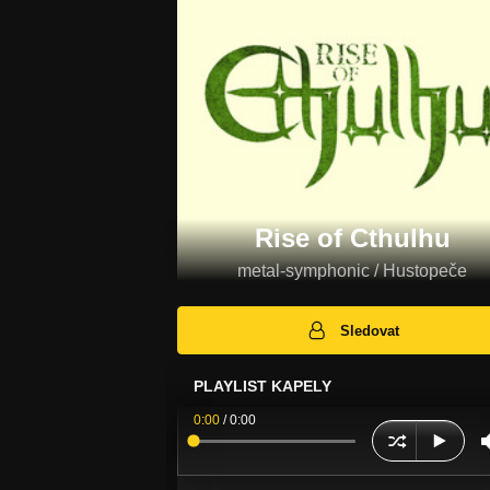
Rise of Cthulhu
metal-symphonic / Hustopeče
Sledovat
PLAYLIST KAPELY
0:00
/
0:00