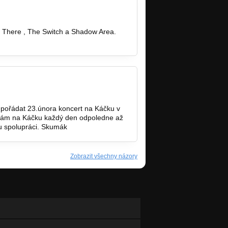
e There , The Switch a Shadow Area.
pořádat 23.února koncert na Káčku v
vám na Káčku každý den odpoledne až
ou spolupráci. Skumák
Zobrazit všechny názory