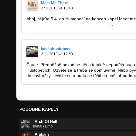
Meet Me There
27.3.2013 ve 13:43
Ahoj, přijďte 5.4. do Hustopečí ne koncert kapel Meet m
http://www.facebook.com/events/46586635
…
kackohustopece
21.1.2013 ve 12:59
Čaute. Předběžně,pokud se něco totálně nepodělá budu 
Hustopečích. Ozvěte se a třeba se domluvíme. Nebo bý
do zavíračky... Mějte se a budu se těšit na naši případn
PODOBNÉ KAPELY
Arch Of Hell
metal
/
Brno
Arakain