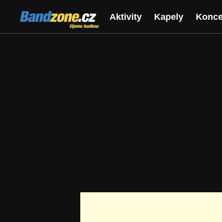
Bandzone.cz
Aktivity
Kapely
Konce
žijeme hudbou