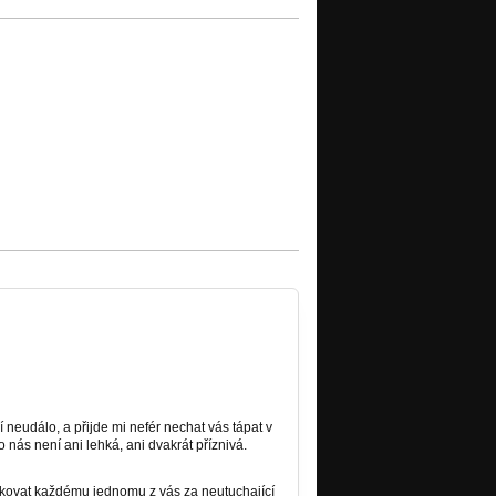
 neudálo, a přijde mi nefér nechat vás tápat v
o nás není ani lehká, ani dvakrát příznivá.
ěkovat každému jednomu z vás za neutuchající