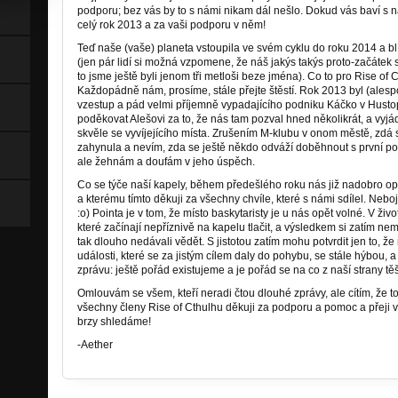
podporu; bez vás by to s námi nikam dál nešlo. Dokud vás baví s ná
celý rok 2013 a za vaši podporu v něm!
Teď naše (vaše) planeta vstoupila ve svém cyklu do roku 2014 a blíž
(jen pár lidí si možná vzpomene, že náš jakýs takýs proto-začátek 
to jsme ještě byli jenom tři metloši beze jména). Co to pro Rise of
Každopádně nám, prosíme, stále přejte štěstí. Rok 2013 byl (alesp
vzestup a pád velmi příjemně vypadajícího podniku Káčko v Hustop
poděkovat Alešovi za to, že nás tam pozval hned několikrát, a vyjád
skvěle se vyvíjejícího místa. Zrušením M-klubu v onom městě, zdá se 
zahynula a nevím, zda se ještě někdo odváží doběhnout s první p
ale žehnám a doufám v jeho úspěch.
Co se týče naší kapely, během předešlého roku nás již nadobro op
a kterému tímto děkuji za všechny chvíle, které s námi sdílel. Nebo
:o) Pointa je v tom, že místo baskytaristy je u nás opět volné. V ži
které začínají nepříznivě na kapelu tlačit, a výsledkem si zatím ne
tak dlouho nedávali vědět. S jistotou zatím mohu potvrdit jen to, 
události, které se za jistým cílem daly do pohybu, se stále hýbou, 
zprávu: ještě pořád existujeme a je pořád se na co z naší strany těši
Omlouvám se všem, kteří neradi čtou dlouhé zprávy, ale cítím, že 
všechny členy Rise of Cthulhu děkuji za podporu a pomoc a přeji
brzy shledáme!
-Aether