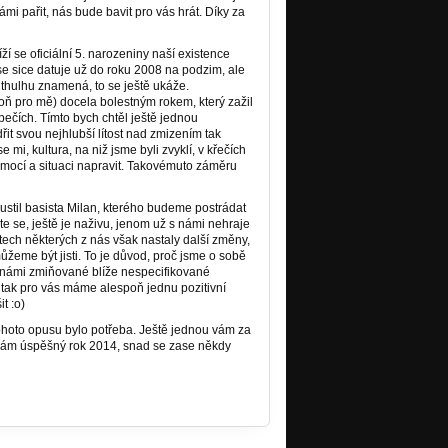
mi pařit, nás bude bavit pro vás hrát. Díky za
í se oficiální 5. narozeniny naší existence
se sice datuje už do roku 2008 na podzim, ale
 Cthulhu znamená, to se ještě ukáže.
oň pro mě) docela bolestným rokem, který zažil
ečích. Tímto bych chtěl ještě jednou
řit svou nejhlubší lítost nad zmizením tak
mi, kultura, na niž jsme byli zvyklí, v křečích
omocí a situaci napravit. Takovémuto záměru
ustil basista Milan, kterého budeme postrádat
jte se, ještě je naživu, jenom už s námi nehraje
votech některých z nás však nastaly další změny,
můžeme být jisti. To je důvod, proč jsme o sobě
že námi zmiňované blíže nespecifikované
a tak pro vás máme alespoň jednu pozitivní
t :o)
tohoto opusu bylo potřeba. Ještě jednou vám za
 vám úspěšný rok 2014, snad se zase někdy