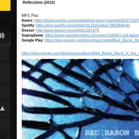
Reflections (2010)
MP3, Flac
Itunes
:
https://itunes.apple.com/us/artist/red-baron-band/id30237216
Spotify
:
https://play.spotify.com/artist/1NL2ZoG1KaCOf5tZ8Wydri
Deezer
:
http://www.deezer.com/artist/1287479
Supraphone
:
https://www.supraphonline.cz/umelec/196801-red-baro
Google Play
:
https://play.google.com/store/music/artist/Red_Baron
https://play.google.com/store/music/album/Red_Baron_Band_In_the