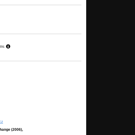
hou.
cz
Change (2006),