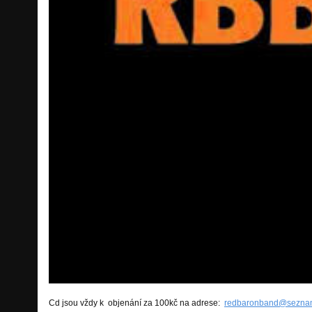
Cd jsou vždy k objenání za 100kč na adrese:
redbaronband@sezna