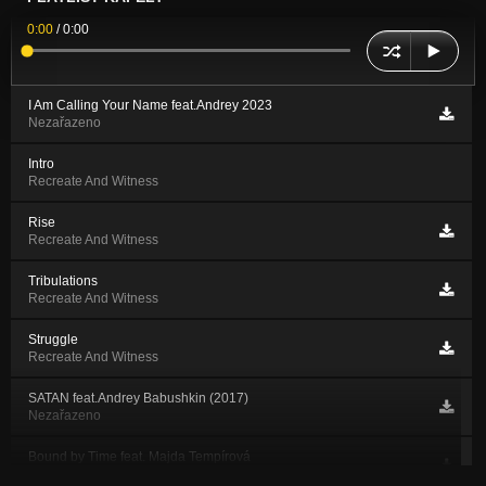
0:00
/
0:00
I Am Calling Your Name feat.Andrey 2023
Nezařazeno
Intro
Recreate And Witness
Rise
Recreate And Witness
Tribulations
Recreate And Witness
Struggle
Recreate And Witness
SATAN feat.Andrey Babushkin (2017)
Nezařazeno
Bound by Time feat. Majda Tempírová
Nezařazeno