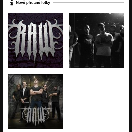
Nově přidané fotky
The secret
VENOM IN VEINS
I'm Not Immortal
VENOM IN VEINS
No More
VENOM IN VEINS
Don't Break Me
VENOM IN VEINS