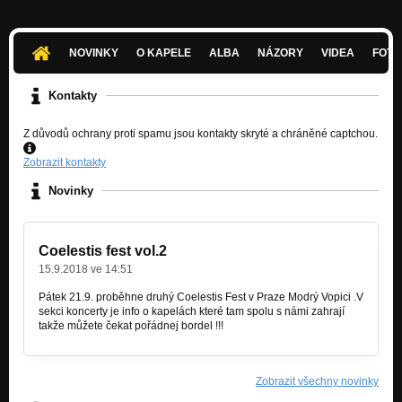
Intro
Reborn
NOVINKY
O KAPELE
ALBA
NÁZORY
VIDEA
FOTK
Falling Down
Reborn
Kontakty
Anymore
Z důvodů ochrany proti spamu jsou kontakty skryté a chráněné captchou.
Reborn
Zobrazit kontakty
Stand
Reborn
Novinky
Just One Last Day
Reborn
Coelestis fest vol.2
Destroyer
15.9.2018 ve 14:51
Reborn
Pátek 21.9. proběhne druhý Coelestis Fest v Praze Modrý Vopici .V
sekci koncerty je info o kapelách které tam spolu s námi zahrají
I Am Calling Your Name
takže můžete čekat pořádnej bordel !!!
Reborn
Venom In Veins
VENOM IN VEINS
Zobrazit všechny novinky