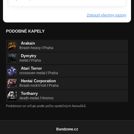
Zobrazit všechny názory
PODOBNÉ KAPELY
Arakain
thrash-heavy
/
Praha
Dymytry
metal
/
Praha
Atari Terror
crossover-metal
/
Praha
Hentai Corporation
thrash-rock'n'roll
/
Praha
Tortharry
death-metal
/
Hronov
Podobnost se určuje podle počtu společných fanoušků.
Bandzone.cz