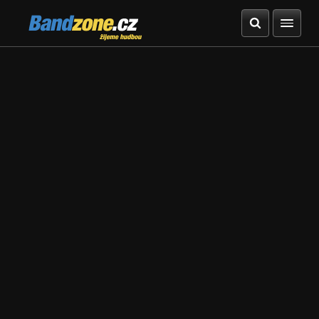
Bandzone.cz
žijeme hudbou