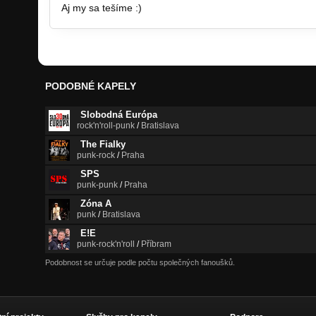
Aj my sa tešíme :)
PODOBNÉ KAPELY
Slobodná Európa
rock'n'roll-punk
/
Bratislava
The Fialky
punk-rock
/
Praha
SPS
punk-punk
/
Praha
Zóna A
punk
/
Bratislava
E!E
punk-rock'n'roll
/
Příbram
Podobnost se určuje podle počtu společných fanoušků.