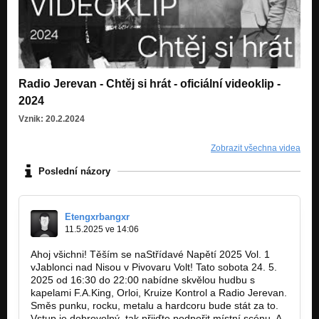
Radio Jerevan - Chtěj si hrát - oficiální videoklip -
2024
Vznik: 20.2.2024
Zobrazit všechna videa
Poslední názory
Etengxrbangxr
11.5.2025 ve 14:06
Ahoj všichni! Těším se naStřídavé Napětí 2025 Vol. 1
vJablonci nad Nisou v Pivovaru Volt! Tato sobota 24. 5.
2025 od 16:30 do 22:00 nabídne skvělou hudbu s
kapelami F.A.King, Orloi, Kruize Kontrol a Radio Jerevan.
Směs punku, rocku, metalu a hardcoru bude stát za to.
Vstup je dobrovolný, tak přijďte podpořit místní scénu. A