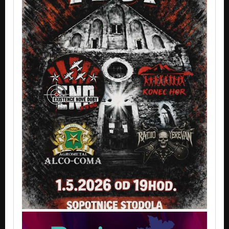
03 - ŠAMPON S PŘÍBĚHEM / album KERATOKONUS 2014
Nezařazeno
04 - TURTLE SOUP / album KERATOKONUS 2014
Nezařazeno
05 - JEDNOROŽEC NA KARI / album KERATOKONUS 2014
Nezařazeno
07 - NIBIRU / album KERATOKONUS 2014
Nezařazeno
09 - FLUGZEUG FLIEGER / album KERATOKONUS 2014
Nezařazeno
10 - POLÍBENÁ OHNĚM / album KERATOKONUS 2014
Nezařazeno
11 - OUTRO (Durchfall für Siky) / album KERATOKONUS 2014
Nezařazeno
01 - Le Petit Prince / album NIBIRU 2013
Nezařazeno
03 - Cybersex / album NIBIRU 2013