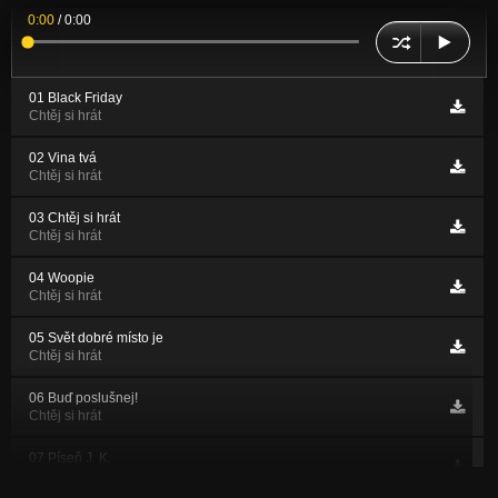
0:00
/
0:00
01 Black Friday
Chtěj si hrát
02 Vina tvá
Chtěj si hrát
03 Chtěj si hrát
Chtěj si hrát
04 Woopie
Chtěj si hrát
05 Svět dobré místo je
Chtěj si hrát
06 Buď poslušnej!
Chtěj si hrát
07 Píseň J. K.
Chtěj si hrát