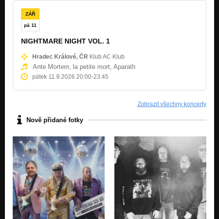
02 - Brusivo / Demo 2007
ZÁŘ
Nezařazeno
pá 11
01 - Zmrtvělé Čekání / Demo 2005
NIGHTMARE NIGHT VOL. 1
Nezařazeno
Hradec Králové, ČR
Klub AC Klub
02 - Liar / Demo 2005
Ante Mortem,
la petite mort,
Aparath
Nezařazeno
pátek 11.9.2026 20:00
-
23:45
03 - Chaotic / Demo 2005
Nezařazeno
Zobrazit všechny koncerty
04 - Four Points / Demo 2005
Nově přidané fotky
Nezařazeno
01 - Exodus / Demo 2003
Nezařazeno
02 - People for genocide / Demo 2003
Nezařazeno
03 - Moribundus / Demo 2003
Nezařazeno