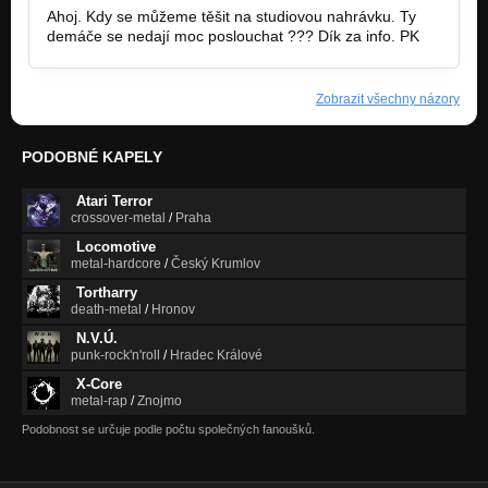
Ahoj. Kdy se můžeme těšit na studiovou nahrávku. Ty
demáče se nedají moc poslouchat ??? Dík za info. PK
Zobrazit všechny názory
PODOBNÉ KAPELY
Atari Terror
crossover-metal
/
Praha
Locomotive
metal-hardcore
/
Český Krumlov
Tortharry
death-metal
/
Hronov
N.V.Ú.
punk-rock'n'roll
/
Hradec Králové
X-Core
metal-rap
/
Znojmo
Podobnost se určuje podle počtu společných fanoušků.