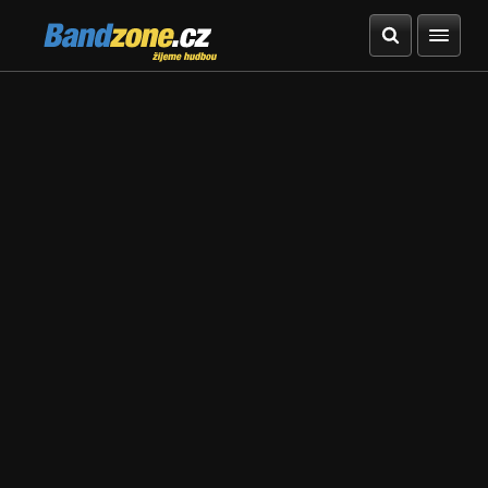
Bandzone.cz
žijeme hudbou