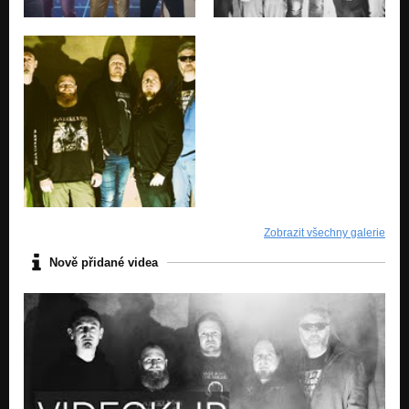
04 - Hard Core 4 U / Demo 2003
Nezařazeno
05 - Prison / Demo 2003
Nezařazeno
Zobrazit všechny galerie
Nově přidané videa