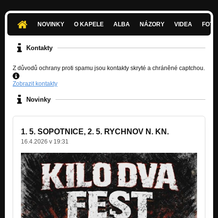
08 Hej ty!
Chtěj si hrát
NOVINKY
O KAPELE
ALBA
NÁZORY
VIDEA
FOTK
09 Ztraceni uvnitř
Chtěj si hrát
Kontakty
10 Král rumovýho gangu
Z důvodů ochrany proti spamu jsou kontakty skryté a chráněné captchou.
Chtěj si hrát
Zobrazit kontakty
01 - SRAP / 2016
Nezařazeno
Novinky
04 - COITUS / 2016
Nezařazeno
1. 5. SOPOTNICE, 2. 5. RYCHNOV N. KN.
05 - KŘEČ / 2016
16.4.2026 v 19:31
Nezařazeno
01 - KOČIČKY SE KOUŠOU / album KERATOKONUS 2014
Nezařazeno
02 - AŠTAR ŠERAN / album KERATOKONUS 2014
Nezařazeno