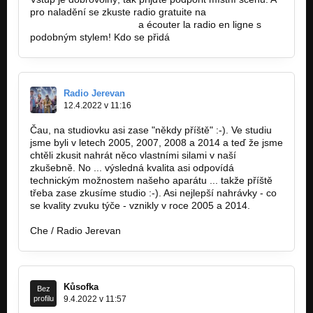
pro naladění se zkuste radio gratuite na
https://radiogratuite.net/
a écouter la radio en ligne s
podobným stylem! Kdo se přidá
Radio Jerevan
12.4.2022 v 11:16
Čau, na studiovku asi zase "někdy příště" :-). Ve studiu
jsme byli v letech 2005, 2007, 2008 a 2014 a teď že jsme
chtěli zkusit nahrát něco vlastními silami v naší
zkušebně. No ... výsledná kvalita asi odpovídá
technickým možnostem našeho aparátu ... takže příště
třeba zase zkusíme studio :-). Asi nejlepší nahrávky - co
se kvality zvuku týče - vznikly v roce 2005 a 2014.
Che / Radio Jerevan
Kůsofka
Bez
profilu
9.4.2022 v 11:57