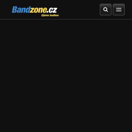
Bandzone.cz
žijeme hudbou