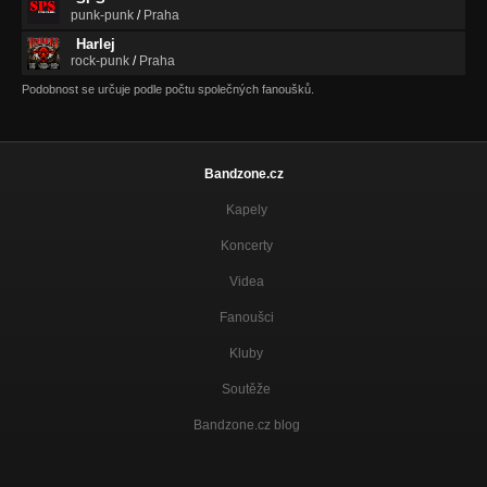
V DIVIZNÁCH
punk-punk
/
Praha
Harlej
Já je on (V DIVIZNÁCH 2013)
rock-punk
/
Praha
V DIVIZNÁCH
Podobnost se určuje podle počtu společných fanoušků.
V diviznách (V DIVIZNÁCH 2013)
V DIVIZNÁCH
Za svým cílem (V DIVIZNÁCH 2013)
Bandzone.cz
V DIVIZNÁCH
Kapely
Kalhoty červený (V DIVIZNÁCH 2013)
V DIVIZNÁCH
Koncerty
Videa
Prachy (V DIVIZNÁCH 2013)
V DIVIZNÁCH
Fanoušci
Dejmy (V DIVIZNÁCH 2013)
Kluby
V DIVIZNÁCH
Soutěže
Osud zlej (V DIVIZNÁCH 2013)
V DIVIZNÁCH
Bandzone.cz blog
Neřvi (V DIVIZNÁCH 2013)
V DIVIZNÁCH