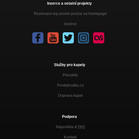
Inzerce a ostatní projekty
To si zase naložim (IX:I 2012)
Rezervace top promo pozice na homepage
IX:I
Inzerce
Střet zájmu (IX:I 2012)
IX:I
Tygr (IX:I 2012)
IX:I
Dunaj (IX:I 2012)
Služby pro kapely
IX:I
Presskity
Hymna Tokyo (IX:I 2012)
IX:I
Prodejhudbu.cz
Tubera (IX:I 2012)
Doprava kapel
IX:I
Tvrdej bič (IX:I 2012)
IX:I
Podpora
Nápověda &
FAQ
Děvka (IX:I 2012)
IX:I
Kontakt