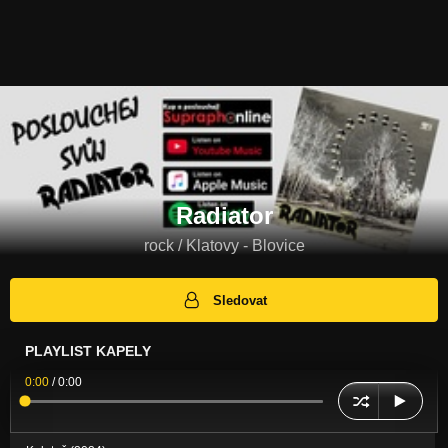
Radiator
rock / Klatovy - Blovice
Sledovat
PLAYLIST KAPELY
0:00
/
0:00