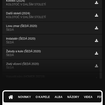
Kolotoč (2024)
KOLOTOČ V DALŠÍM STOLETÍ
Další století (2024)
KOLOTOČ V DALŠÍM STOLETÍ
Lovu zmar (ŠEDÁ 2020)
ŠEDÁ
Instalatér (ŠEDÁ 2020)
ŠEDÁ
Žaludy a kule (ŠEDÁ 2020)
ŠEDÁ
Zlatý vězení (ŠEDÁ 2020)
ŠEDÁ
Vypustit páru (HOMER 20219)
HOMER
Chytrej (HOMER 2019)
HOMER
NOVINKY
O KAPELE
ALBA
NÁZORY
VIDEA
FOTK
Bez citu (HOMER 2019)