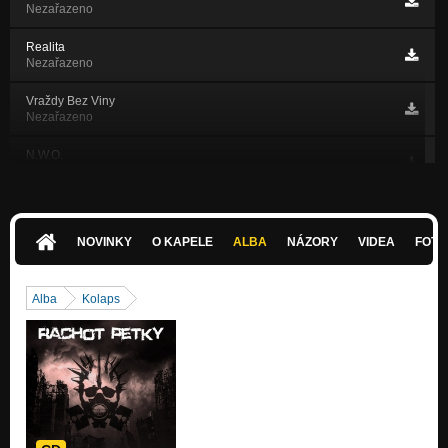
Nezařazeno
Realita
Nezařazeno
Vraždy Bez Viny
Nezařazeno
N.W.O.
Nezařazeno
Grow Up!
Nezařazeno
NOVINKY
O KAPELE
ALBA
NÁZORY
VIDEA
FOTK
Riot (RIOT 2011)
Nezařazeno
Alba
Kolaps
Fashos (PROTI! 2009)
Nezařazeno