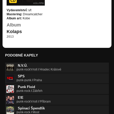
CD
Vydavatelství:
s/t
Mastering:
Dreamcatcher
Album art:
Kobe
Album
Kolaps
2013
PODOBNÉ KAPELY
N.V.Ú.
punk-rock'n'roll
/
Hradec Králové
SPS
punk-punk
/
Praha
Punk Floid
punk-rock
/
Zábřeh
E!E
punk-rock'n'roll
/
Příbram
Spínací Špendlík
punk-rock
/
Most