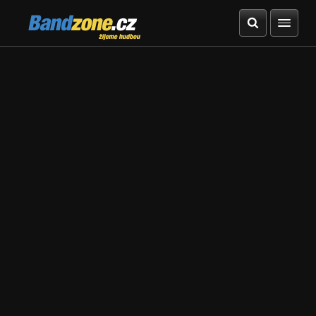
Bandzone.cz
žijeme hudbou