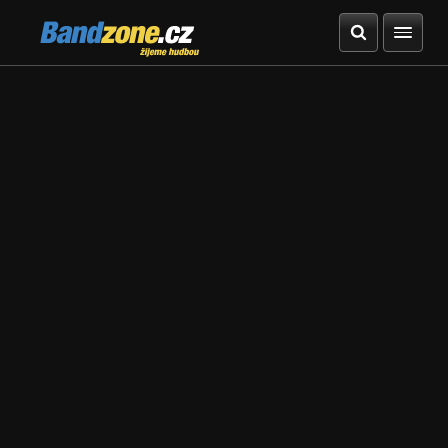
Bandzone.cz
žijeme hudbou