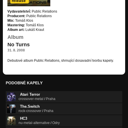
release
Vůně nahého těla
Vydavatelství:
Public Relations
Sirael
Producent:
Public Relations
Mix:
Tomáš Klos
Naděje
Mastering:
Tomáš Klos
Sirael
Album art:
Lukáš Kraut
Album
Big Shake
No Turns
Sirael
31. 8. 2008
Proč pěkné ženy rychle hoří (Hexe)
Sirael
Debutové album Public Relations, shrnující dosavadní tvorbu kapely.
Černá dvojka (Obraz mé krve)
Sirael
PODOBNÉ KAPELY
Setkání
Sirael
Atari Terror
crossover-metal
/
Praha
Platonia (Czech Version)
Sirael
The.Switch
rock-crossover
/
Praha
You'll Never Look Like an Angry Driver
HC3
Reset
nu-metal-alternative
/
Odry