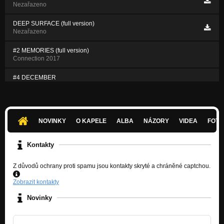
Nezařazeno
DEEP SURFACE (full version)
Nezařazeno
#2 MEMORIES (full version)
Connection 2017
#4 DECEMBER
Connection 2017
NOVINKY
O KAPELE
ALBA
NÁZORY
VIDEA
FOTK
Kontakty
Z důvodů ochrany proti spamu jsou kontakty skryté a chráněné captchou.
Zobrazit kontakty
Novinky