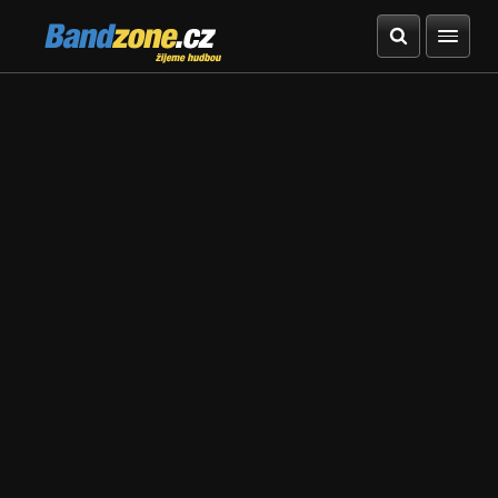
Bandzone.cz
žijeme hudbou