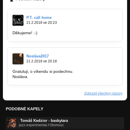
P.T. call home
21.2.2018 ve 20:23
Děkujeme! :-)
Nosláva2017
21.2.2018 ve 20:18
Gratuluji, o víkendu si poslechnu.
Nosláva
Zobrazit všechny názory
PODOBNÉ KAPELY
Tomáš Kedzior - baskytara
jazz-experimental
/
Olomouc