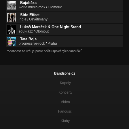
Bujabéza
world music-rock
/
Olomouc
Side Effect
indie
/
Osvětimany
Lukáš Mareček & One Night Stand
soul-jazz
/
Olomouc
Tata Bojs
progressive-rock
/
Praha
Podobnost se určuje podle počtu společných fanoušků.
Bandzone.cz
Kapely
Koncerty
Videa
Fanoušci
Kluby