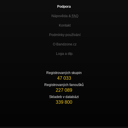
Podpora
Nápověda &
FAQ
Kontakt
Podmínky používání
O Bandzone.cz
Loga a dtp.
Registrovaných skupin
47 033
Registrovaných fanoušků
227 089
Skladeb v databázi
339 800