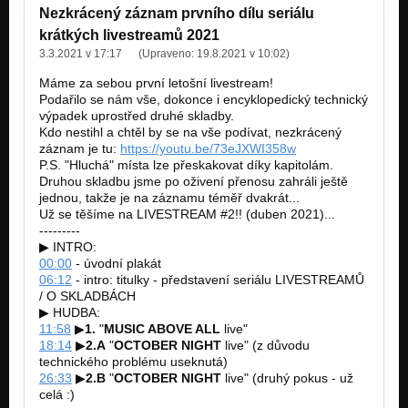
Nezkrácený záznam prvního dílu seriálu
krátkých livestreamů 2021
3.3.2021 v 17:17
(Upraveno:
19.8.2021 v 10:02
)
Máme za sebou první letošní livestream!
Podařilo se nám vše, dokonce i encyklopedický technický
výpadek uprostřed druhé skladby.
Kdo nestihl a chtěl by se na vše podívat, nezkrácený
záznam je tu:
https://youtu.be/73eJXWI358w
P.S. "Hluchá" místa lze přeskakovat díky kapitolám.
Druhou skladbu jsme po oživení přenosu zahráli ještě
jednou, takže je na záznamu téměř dvakrát...
Už se těšíme na LIVESTREAM #2!! (duben 2021)...
---------
▶ INTRO:
00:00
- úvodní plakát
06:12
- intro: titulky - představení seriálu LIVESTREAMŮ
/ O SKLADBÁCH
▶ HUDBA:
11:58
▶
1.
"
MUSIC ABOVE ALL
live"
18:14
▶
2.A
"
OCTOBER NIGHT
live" (z důvodu
technického problému useknutá)
26:33
▶
2.B
"
OCTOBER NIGHT
live" (druhý pokus - už
celá :)