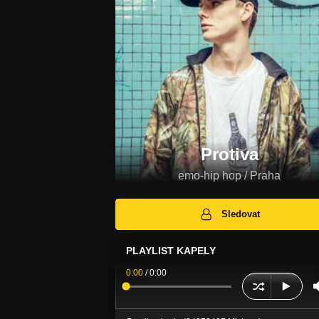
Protiva
emo-hip hop / Praha
Sledovat
PLAYLIST KAPELY
0:00
/
0:00