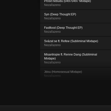
Prosit nebudu (04970497 Mixtape)
Nezařazeno
Syn (Deep Thought EP)
Nezařazeno
Fastfood (Deep Thought EP)
Nezařazeno
Svázat se ft. Refew (Subliminal Mixtape)
Nezařazeno
Misantropie ft. Renne Dang (Subliminal
Mixtape)
Nezařazeno
Jdou (Homosexual Mixtape)
Nezařazeno
Poizn prod. Schyzo (Heterophobic EP)
Nezařazeno
TrolimTrue (1997 Mixtape)
Nezařazeno