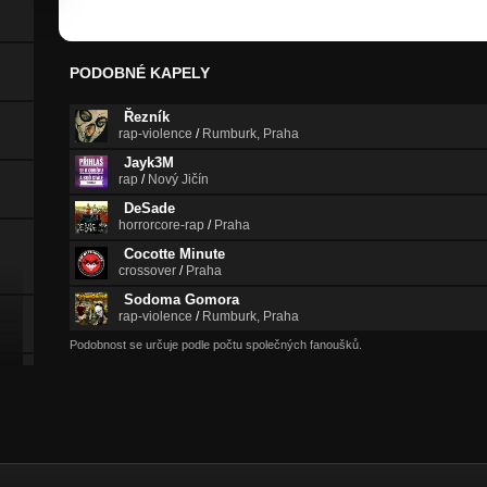
PODOBNÉ KAPELY
Řezník
rap-violence
/
Rumburk, Praha
Jayk3M
rap
/
Nový Jičín
DeSade
horrorcore-rap
/
Praha
Cocotte Minute
crossover
/
Praha
Sodoma Gomora
rap-violence
/
Rumburk, Praha
Podobnost se určuje podle počtu společných fanoušků.