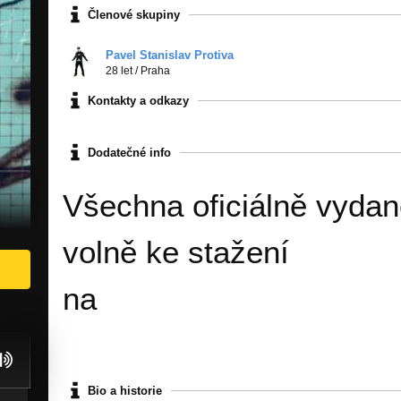
Členové skupiny
Pavel Stanislav Protiva
28 let
/
Praha
Kontakty a odkazy
Dodatečné info
Všechna oficiálně vydan
volně ke stažení
na
http://stanislavprotiv
https://www.twitter.com/protiva97
https://www.facebook.com/protivarap
Bio a historie