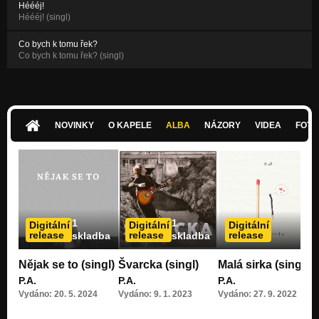
Héééj!
Héééj! (singl)
Co bych k tomu řek?
Co bych k tomu řek? (singl)
NOVINKY
O KAPELE
ALBA
NÁZORY
VIDEA
FOTK
1
1
Digitální
Digitální
Digitální
release
release
release
skladba
skladba
Nějak se to (singl)
Švarcka (singl)
Malá sirka (singl)
P.A.
P.A.
P.A.
Vydáno: 20. 5. 2024
Vydáno: 9. 1. 2023
Vydáno: 27. 9. 2022