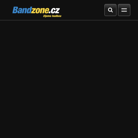
Bandzone.cz
žijeme hudbou