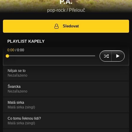
P.A.
pop-rock / Přelouč
Sledovat
PLAYLIST KAPELY
0:00
/
0:00
Nějak se to
Nezařazeno
Švarcka
Nezařazeno
Malá sirka
Malá sirka (singl)
Co tomu řeknou lidi?
Malá sirka (singl)