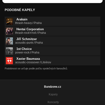
PODOBNÉ KAPELY
Arakain
thrash-heavy
/
Praha
Hentai Corporation
thrash-rock'n'roll
/
Praha
Jiří Schmitzer
acoustic-punk
/
Praha
1st Choice
power-rock
/
Praha
Xavier Baumaxa
acoustic-crossover
/
Litvínov
Podobnost se určuje podle počtu společných fanoušků.
Bandzone.cz
Kapely
Koncerty