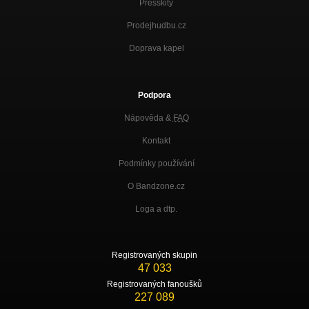
Presskity
Prodejhudbu.cz
Doprava kapel
Podpora
Nápověda &
FAQ
Kontakt
Podmínky používání
O Bandzone.cz
Loga a dtp.
Registrovaných skupin
47 033
Registrovaných fanoušků
227 089