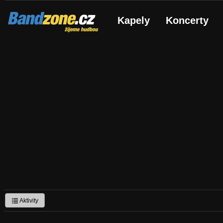
Bandzone.cz
Kapely
Koncerty
žijeme hudbou
Aktivity