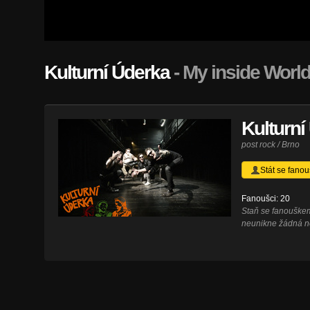
Kulturní Úderka
- My inside World
Kulturní
post rock / Brno
Stát se fano
Fanoušci: 20
Staň se fanouške
neunikne žádná n